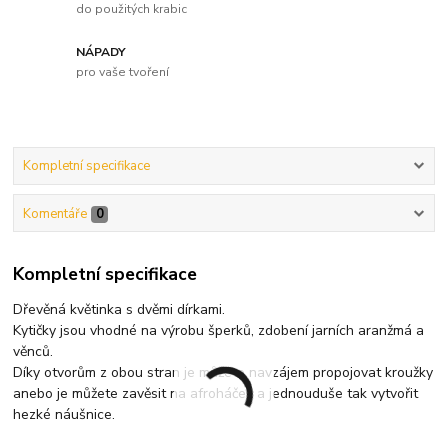
do použitých krabic
NÁPADY
pro vaše tvoření
Kompletní specifikace
Komentáře
0
Kompletní specifikace
Dřevěná květinka s dvěmi dírkami.
Kytičky jsou vhodné na výrobu šperků, zdobení jarních aranžmá a
věnců.
Díky otvorům z obou stran je můžete navzájem propojovat kroužky
anebo je můžete zavěsit na afroháček a jednouduše tak vytvořit
hezké náušnice.