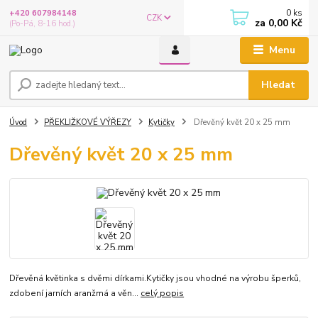
0
ks
+420 607984148
CZK
za
0,00 Kč
(Po-Pá, 8-16 hod.)
Menu
Hledat
Úvod
PŘEKLIŽKOVÉ VÝŘEZY
Kytičky
Dřevěný květ 20 x 25 mm
Dřevěný květ 20 x 25 mm
Dřevěná květinka s dvěmi dírkami.Kytičky jsou vhodné na výrobu šperků,
zdobení jarních aranžmá a věn...
celý popis