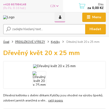
0
ks
+420 607984148
CZK
za
0,00 Kč
(Po-Pá, 8-16 hod.)
Menu
Hledat
Úvod
PŘEKLIŽKOVÉ VÝŘEZY
Kytičky
Dřevěný květ 20 x 25 mm
Dřevěný květ 20 x 25 mm
Dřevěná květinka s dvěmi dírkami.Kytičky jsou vhodné na výrobu šperků,
zdobení jarních aranžmá a věn...
celý popis