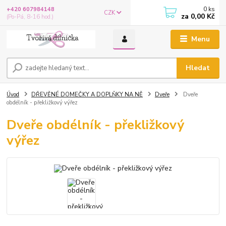
0
ks
+420 607984148
CZK
za
0,00 Kč
(Po-Pá, 8-16 hod.)
Menu
Hledat
Úvod
DŘEVĚNÉ DOMEČKY A DOPLŇKY NA NĚ
Dveře
Dveře
obdélník - překližkový výřez
Dveře obdélník - překližkový
výřez