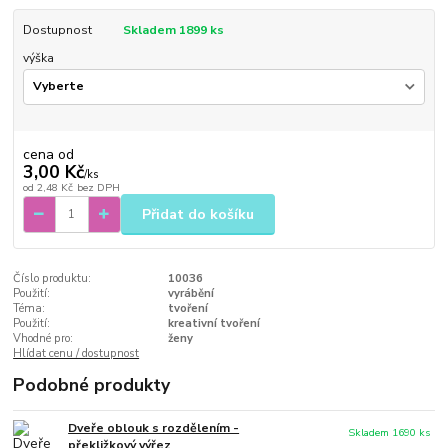
Dostupnost
Skladem 1899 ks
výška
cena od
3,00 Kč
/
ks
od
2,48 Kč
bez DPH
Přidat do košíku
Číslo produktu:
10036
Použití:
vyrábění
Téma:
tvoření
Použití:
kreativní tvoření
Vhodné pro:
ženy
Hlídat cenu / dostupnost
Podobné produkty
Dveře oblouk s rozdělením -
Skladem 1690 ks
překližkový výřez