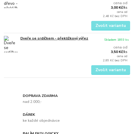
cena od
3,00 Kč
/
ks
cena od
2,48 Kč
bez DPH
Zvolit variantu
Dveře se srdíčkem - překližkový výřez
Skladem 1893 ks
cena od
3,50 Kč
/
ks
cena od
2,89 Kč
bez DPH
Zvolit variantu
DOPRAVA ZDARMA
nad 2.000,-
DÁREK
ke každé objednávce
BALÍM EKOLOGICKY