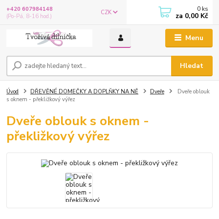
0
ks
+420 607984148
CZK
za
0,00 Kč
(Po-Pá, 8-16 hod.)
Menu
Hledat
Úvod
DŘEVĚNÉ DOMEČKY A DOPLŇKY NA NĚ
Dveře
Dveře oblouk
s oknem - překližkový výřez
Dveře oblouk s oknem -
překližkový výřez