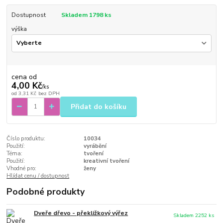
Dostupnost
Skladem 1798 ks
výška
cena od
4,00 Kč
/
ks
od
3,31 Kč
bez DPH
Přidat do košíku
Číslo produktu:
10034
Použití:
vyrábění
Téma:
tvoření
Použití:
kreativní tvoření
Vhodné pro:
ženy
Hlídat cenu / dostupnost
Podobné produkty
Dveře dřevo - překližkový výřez
Skladem 2252 ks