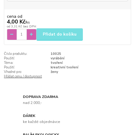
cena od
4,00 Kč
/
ks
od
3,31 Kč
bez DPH
Přidat do košíku
Číslo produktu:
10025
Použití:
vyrábění
Téma:
tvoření
Použití:
kreativní tvoření
Vhodné pro:
ženy
Hlídat cenu / dostupnost
DOPRAVA ZDARMA
nad 2.000,-
DÁREK
ke každé objednávce
BALÍM EKOLOGICKY