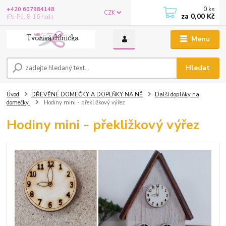
0
ks
+420 607984148
CZK
za
0,00 Kč
(Po-Pá, 8-16 hod.)
Menu
Hledat
Úvod
DŘEVĚNÉ DOMEČKY A DOPLŇKY NA NĚ
Další doplňky na
domečky
Hodiny mini - překližkový výřez
Hodiny mini - překližkový výřez