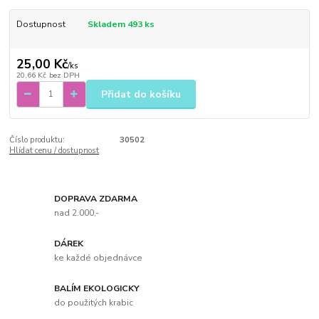
Dostupnost
Skladem 493 ks
25,00 Kč
/
ks
20,66 Kč
bez DPH
Přidat do košíku
Číslo produktu:
30502
Hlídat cenu / dostupnost
DOPRAVA ZDARMA
nad 2.000,-
DÁREK
ke každé objednávce
BALÍM EKOLOGICKY
do použitých krabic