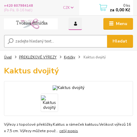
0
ks
+420 607984148
CZK
za
0,00 Kč
(Po-Pá, 8-16 hod.)
Menu
Hledat
Úvod
PŘEKLIŽKOVÉ VÝŘEZY
Kytičky
Kaktus dvojitý
Kaktus dvojitý
Výřezy z topolové překližky.Kaktus a rámeček kaktusu.Velikost výřezů 16
x 7,5 cm. Výřezy můžete použ...
celý popis