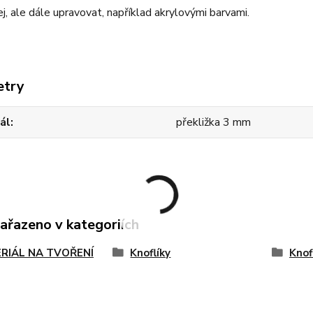
j, ale dále upravovat, například akrylovými barvami.
etry
ál
překližka 3 mm
zařazeno v kategoriích
RIÁL NA TVOŘENÍ
Knoflíky
Knof