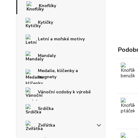
Knoflíky
Kytičky
Letní a mořské motivy
Podobn
Mandaly
Medaile, klíčenky a
magnety
Vánoční ozdoby k výrobě
Srdíčka
Zvířátka