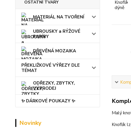
OSTATNÍ TVARY
MATERIÁL NA TVOŘENÍ
UBROUSKY a RÝŽOVÉ
PAPÍRY
DŘEVĚNÁ MOZAIKA
PŘEKLIŽKOVÉ VÝŘEZY DLE
TÉMAT
Kompl
ODŘEZKY, ZBYTKY,
VÝPRODEJ
Komple
✨ DÁRKOVÉ POUKAZY ✨
Malý knof
Novinky
Knoflík lz