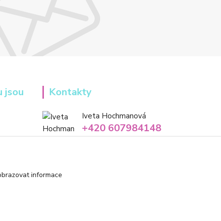
u jsou
Kontakty
Iveta Hochmanová
+420 607984148
(Po-Pá, 8-16 hod.)
info@tvorivadilnicka.cz
obrazovat informace