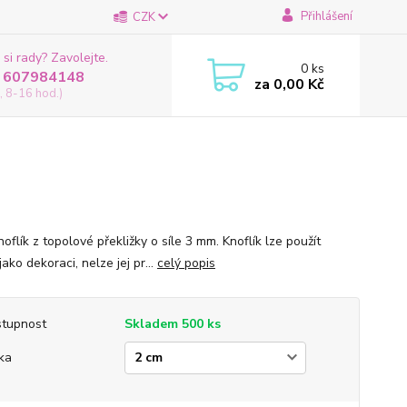
Přihlášení
CZK
 si rady? Zavolejte.
0
ks
 607984148
za
0,00 Kč
, 8-16 hod.)
oflík z topolové překližky o síle 3 mm. Knoflík lze použít
ako dekoraci, nelze jej pr...
celý popis
tupnost
Skladem 500 ks
ka