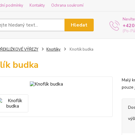
dní podmínky
Kontakty
Ochrana soukromí
Nevíte
Hledat
+420
(Po-Pá
PŘEKLIŽKOVÉ VÝŘEZY
Knoflíky
Knoflík budka
lík budka
Malý kn
pouze j
Dos
výš