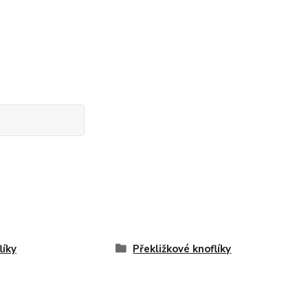
líky
Překližkové knoflíky