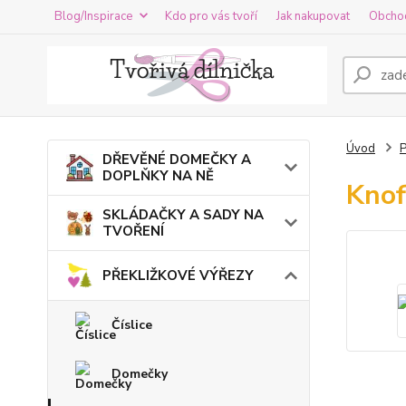
Blog/Inspirace
Kdo pro vás tvoří
Jak nakupovat
Obcho
Úvod
DŘEVĚNÉ DOMEČKY A
DOPLŇKY NA NĚ
Knof
SKLÁDAČKY A SADY NA
TVOŘENÍ
PŘEKLIŽKOVÉ VÝŘEZY
Číslice
Domečky