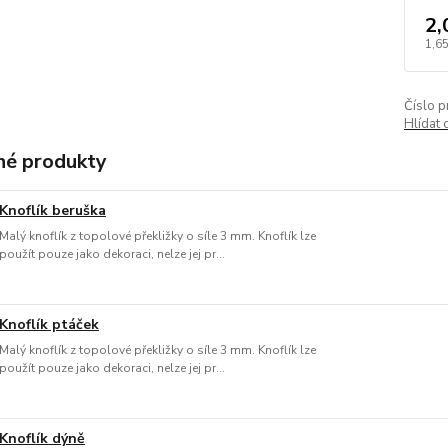
2,
1,65
Číslo p
Hlídat 
é produkty
Knoflík beruška
Malý knoflík z topolové překližky o síle 3 mm. Knoflík lze
použít pouze jako dekoraci, nelze jej pr...
Knoflík ptáček
Malý knoflík z topolové překližky o síle 3 mm. Knoflík lze
použít pouze jako dekoraci, nelze jej pr...
Knoflík dýně