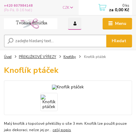
0
ks
+420 607984148
CZK
za
0,00 Kč
(Po-Pá, 8-16 hod.)
Menu
Hledat
Úvod
PŘEKLIŽKOVÉ VÝŘEZY
Knoflíky
Knoflík ptáček
Knoflík ptáček
Malý knoflík z topolové překližky o síle 3 mm. Knoflík lze použít pouze
jako dekoraci, nelze jej pr...
celý popis