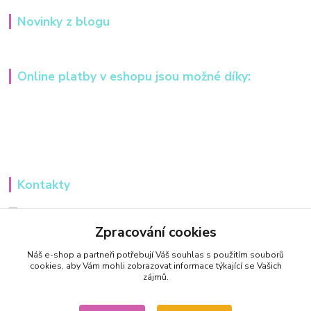
Novinky z blogu
Online platby v eshopu jsou možné díky:
Kontakty
Iveta Hochmanová
+420 607984148
Zpracování cookies
(Po-Pá, 8-16 hod.)
Náš e-shop a partneři potřebují Váš
souhlas
s použitím souborů
cookies, aby Vám mohli zobrazovat informace týkající se Vašich
info@tvorivadilnicka.cz
zájmů.