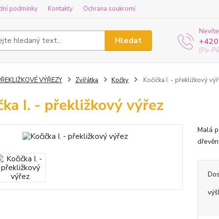
dní podmínky
Kontakty
Ochrana soukromí
Nevíte
Hledat
+420
(Po-Pá
PŘEKLIŽKOVÉ VÝŘEZY
Zvířátka
Kočky
Kočička I. - překližkový vý
čka I. - překližkový výřez
Malá p
dřevěn
Dos
výš