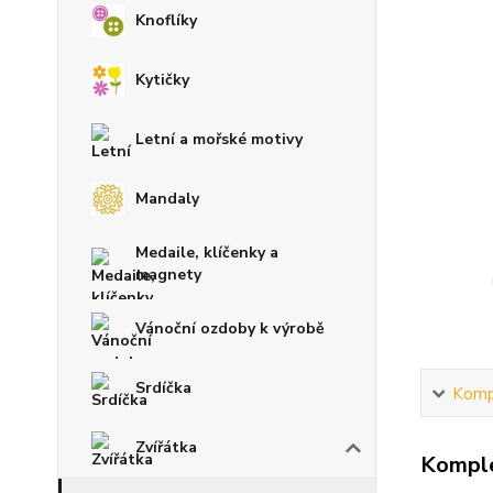
Knoflíky
Kytičky
Letní a mořské motivy
Mandaly
Medaile, klíčenky a
magnety
Vánoční ozdoby k výrobě
Srdíčka
Kompl
Zvířátka
Komple