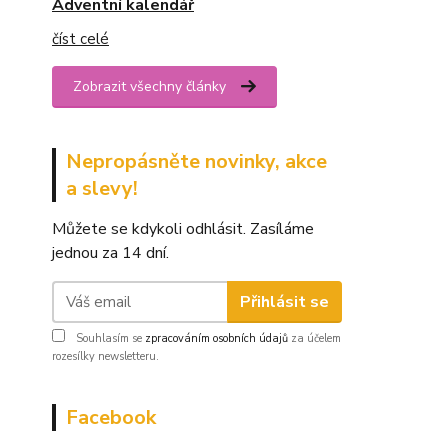
Adventní kalendář
číst celé
Zobrazit všechny články
Nepropásněte novinky, akce
a slevy!
Můžete se kdykoli odhlásit. Zasíláme
jednou za 14 dní.
Přihlásit se
Souhlasím se
zpracováním osobních údajů
za účelem
rozesílky newsletteru.
Facebook