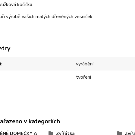
ližková kočička.
ři výrobě vašich malých dřevěných vesniček.
etry
í
vyrábění
tvoření
zařazeno v kategoriích
ĚNÉ DOMEČKY A
Zvířátka
Zvíř