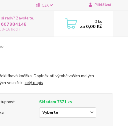
Přihlášení
CZK
 si rady? Zavolejte.
0
ks
 607984148
za
0,00 Kč
, 8-16 hod.)
řez
řekližková kočička. Doplněk při výrobě vašich malých
ých vesniček.
celý popis
tupnost
Skladem 7571 ks
ka