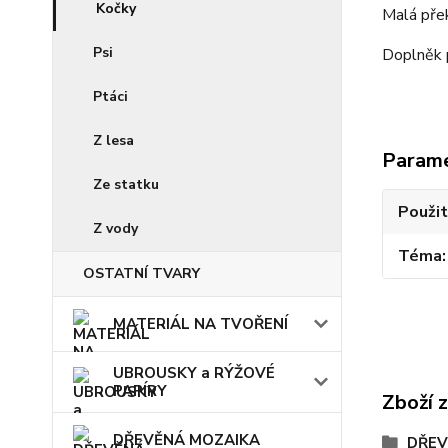
Kočky
Malá přek
Psi
Doplněk p
Ptáci
Z lesa
Param
Ze statku
Použit
Z vody
Téma
OSTATNÍ TVARY
MATERIÁL NA TVOŘENÍ
UBROUSKY a RÝŽOVÉ
PAPÍRY
Zboží 
DŘEVĚNÁ MOZAIKA
DŘEV