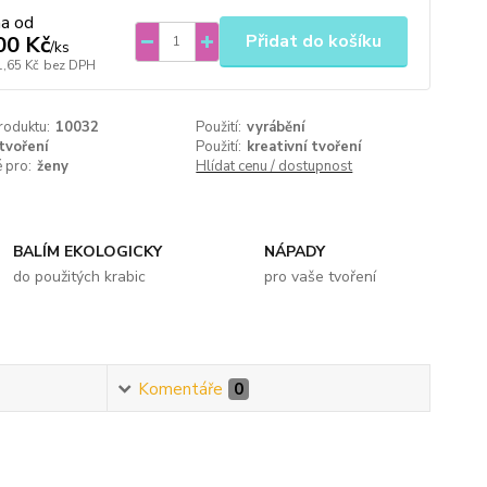
na od
Přidat do košíku
00 Kč
/
ks
1,65 Kč
bez DPH
roduktu:
10032
Použití:
vyrábění
tvoření
Použití:
kreativní tvoření
 pro:
ženy
Hlídat cenu / dostupnost
BALÍM EKOLOGICKY
NÁPADY
do použitých krabic
pro vaše tvoření
Komentáře
0