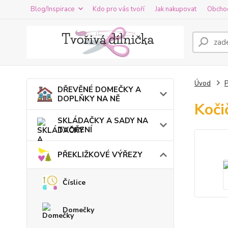
Blog/Inspirace
Kdo pro vás tvoří
Jak nakupovat
Obcho
Úvod
DŘEVĚNÉ DOMEČKY A
DOPLŇKY NA NĚ
Koči
SKLÁDAČKY A SADY NA
TVOŘENÍ
PŘEKLIŽKOVÉ VÝŘEZY
Číslice
Domečky