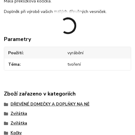
Malá překližková kočička.
Doplněk při výrobě vašich malých dřevěných vesniček.
Parametry
Použití
vyrábění
Téma
tvoření
Zboží zařazeno v kategoriích
DŘEVĚNÉ DOMEČKY A DOPLŇKY NA NĚ
Zvířátka
Zvířátka
Kočky