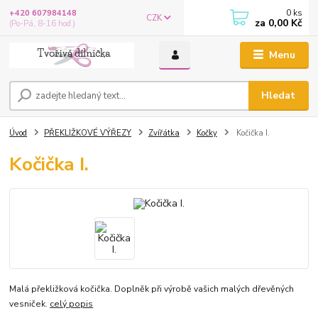
0
ks
+420 607984148
CZK
za
0,00 Kč
(Po-Pá, 8-16 hod.)
Menu
Hledat
Úvod
PŘEKLIŽKOVÉ VÝŘEZY
Zvířátka
Kočky
Kočička I.
Kočička I.
Malá překližková kočička. Doplněk při výrobě vašich malých dřevěných
vesniček.
celý popis