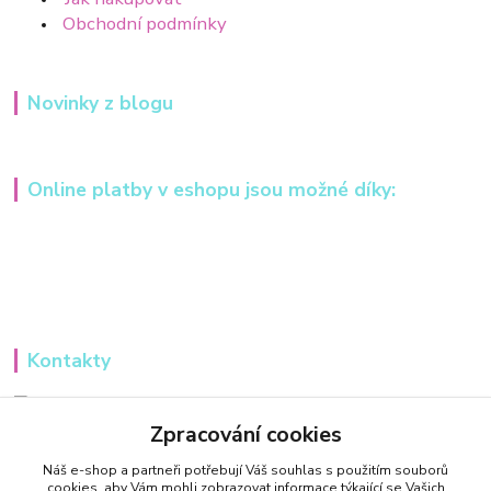
Obchodní podmínky
Novinky z blogu
Online platby v eshopu jsou možné díky:
Kontakty
Iveta Hochmanová
+420 607984148
Zpracování cookies
(Po-Pá, 8-16 hod.)
Náš e-shop a partneři potřebují Váš
souhlas
s použitím souborů
cookies, aby Vám mohli zobrazovat informace týkající se Vašich