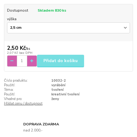
Dostupnost
Skladem 830 ks
výška
2,50 Kč
/
ks
2,07 Kč
bez DPH
Přidat do košíku
Číslo produktu:
10032-2
Použití:
vyrábění
Téma:
tvoření
Použití:
kreativní tvoření
Vhodné pro:
ženy
Hlídat cenu / dostupnost
DOPRAVA ZDARMA
nad 2.000,-