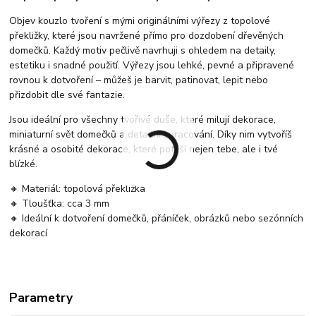
Objev kouzlo tvoření s mými originálními výřezy z topolové
překližky, které jsou navržené přímo pro dozdobení dřevěných
domečků. Každý motiv pečlivě navrhuji s ohledem na detaily,
estetiku i snadné použití. Výřezy jsou lehké, pevné a připravené
rovnou k dotvoření – můžeš je barvit, patinovat, lepit nebo
přizdobit dle své fantazie.
Jsou ideální pro všechny tvořivé duše, které milují dekorace,
miniaturní svět domečků a detailní zpracování. Díky nim vytvoříš
krásné a osobité dekorace, které potěší nejen tebe, ale i tvé
blízké.
🔸 Materiál: topolová překližka
🔸 Tloušťka: cca 3 mm
🔸 Ideální k dotvoření domečků, přáníček, obrázků nebo sezónních
dekorací
Parametry