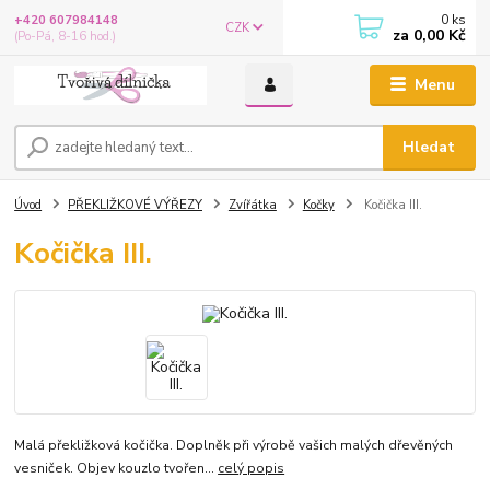
0
ks
+420 607984148
CZK
za
0,00 Kč
(Po-Pá, 8-16 hod.)
Menu
Hledat
Úvod
PŘEKLIŽKOVÉ VÝŘEZY
Zvířátka
Kočky
Kočička III.
Kočička III.
Malá překližková kočička. Doplněk při výrobě vašich malých dřevěných
vesniček. Objev kouzlo tvořen...
celý popis