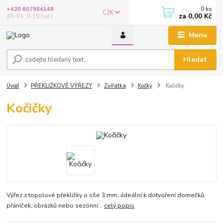
0
ks
+420 607984148
CZK
za
0,00 Kč
(Po-Pá, 8-16 hod.)
Menu
Hledat
Úvod
PŘEKLIŽKOVÉ VÝŘEZY
Zvířátka
Kočky
Kočičky
Kočičky
Výřez z topolové překližky o síle 3 mm, iIdeální k dotvoření domečků,
přáníček, obrázků nebo sezónní...
celý popis