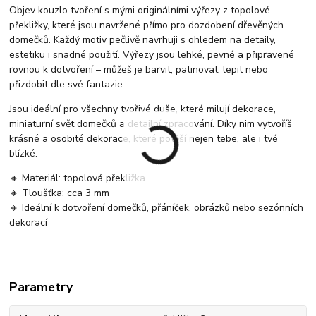
Objev kouzlo tvoření s mými originálními výřezy z topolové
překližky, které jsou navržené přímo pro dozdobení dřevěných
domečků. Každý motiv pečlivě navrhuji s ohledem na detaily,
estetiku i snadné použití. Výřezy jsou lehké, pevné a připravené
rovnou k dotvoření – můžeš je barvit, patinovat, lepit nebo
přizdobit dle své fantazie.
Jsou ideální pro všechny tvořivé duše, které milují dekorace,
miniaturní svět domečků a detailní zpracování. Díky nim vytvoříš
krásné a osobité dekorace, které potěší nejen tebe, ale i tvé
blízké.
🔸 Materiál: topolová překližka
🔸 Tloušťka: cca 3 mm
🔸 Ideální k dotvoření domečků, přáníček, obrázků nebo sezónních
dekorací
Parametry