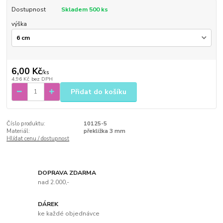
Dostupnost
Skladem 500 ks
výška
6,00 Kč
/
ks
4,96 Kč
bez DPH
Přidat do košíku
Číslo produktu:
10125-5
Materiál:
překližka 3 mm
Hlídat cenu / dostupnost
DOPRAVA ZDARMA
nad 2.000,-
DÁREK
ke každé objednávce