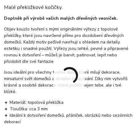
Malé překližkové kočičky.
Doplněk při výrobě vašich malých dřevěných vesniček.
Objev kouzlo tvoření s mými originálními výřezy z topolové
překližky, které jsou navržené přímo pro dozdobení dřevěných
domečků. Každý motiv pečlivě navrhuji s ohledem na detaily,
estetiku i snadné použití. Výřezy jsou lehké, pevné a připravené
rovnou k dotvoření – můžeš je barvit, patinovat, lepit nebo
přizdobit dle své fantazie.
Jsou ideální pro všechny tvořivé duše, které milují dekorace,
miniaturní svět domečků a detailní zpracování. Díky nim vytvoříš
krásné a osobité dekorace, které potěší nejen tebe, ale i tvé
blízké.
🔸 Materiál: topolová překližka
🔸 Tloušťka: cca 3 mm
🔸 Ideální k dotvoření domečků, přáníček, obrázků nebo sezónních
dekorací