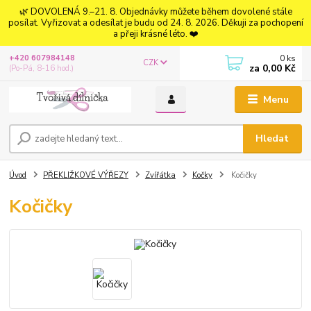
🌿 DOVOLENÁ 9.–21. 8. Objednávky můžete během dovolené stále
posílat. Vyřizovat a odesílat je budu od 24. 8. 2026. Děkuji za pochopení
a přeji krásné léto. ❤️
0
ks
+420 607984148
CZK
za
0,00 Kč
(Po-Pá, 8-16 hod.)
Menu
Hledat
Úvod
PŘEKLIŽKOVÉ VÝŘEZY
Zvířátka
Kočky
Kočičky
Kočičky