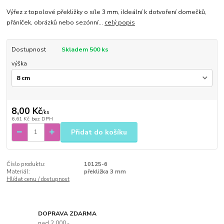
Výřez z topolové překližky o síle 3 mm, iIdeální k dotvoření domečků,
přáníček, obrázků nebo sezónní...
celý popis
Dostupnost
Skladem 500 ks
výška
8,00 Kč
/
ks
6,61 Kč
bez DPH
Přidat do košíku
Číslo produktu:
10125-6
Materiál:
překližka 3 mm
Hlídat cenu / dostupnost
DOPRAVA ZDARMA
nad 2.000,-