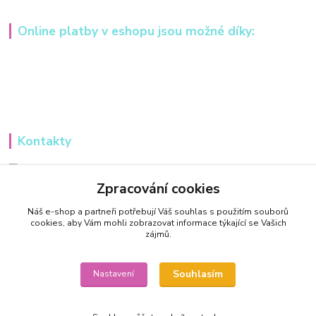
Online platby v eshopu jsou možné díky:
Kontakty
Iveta Hochmanová
+420 607984148
Zpracování cookies
(Po-Pá, 8-16 hod.)
Náš e-shop a partneři potřebují Váš
souhlas
s použitím souborů
cookies, aby Vám mohli zobrazovat informace týkající se Vašich
info@tvorivadilnicka.cz
zájmů.
Souhlasím
Nastavení