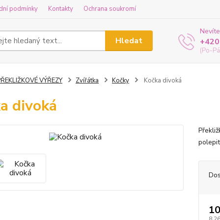
dní podmínky
Kontakty
Ochrana soukromí
Nevíte
Hledat
+420
(Po-Pá
PŘEKLIŽKOVÉ VÝŘEZY
Zvířátka
Kočky
Kočka divoká
a divoká
Překli
polepit
Dos
10
8,26