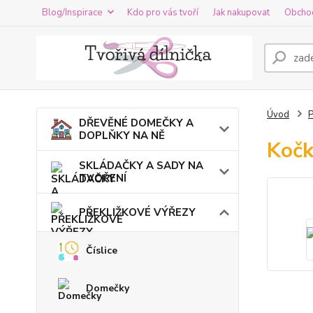
Blog/Inspirace
Kdo pro vás tvoří
Jak nakupovat
Obcho
Úvod
DŘEVĚNÉ DOMEČKY A
DOPLŇKY NA NĚ
Kočk
SKLÁDAČKY A SADY NA
TVOŘENÍ
PŘEKLIŽKOVÉ VÝŘEZY
Číslice
Domečky