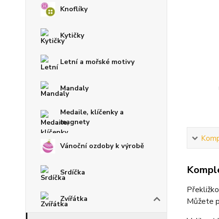
Knoflíky
Kytičky
Letní a mořské motivy
Mandaly
Medaile, klíčenky a
magnety
Kompl
Vánoční ozdoby k výrobě
Komple
Srdíčka
Překližko
Zvířátka
Můžete při