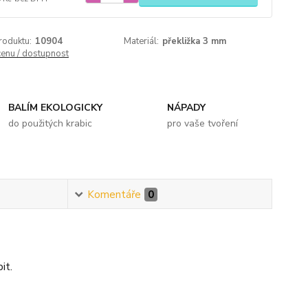
roduktu:
10904
Materiál:
překližka 3 mm
cenu / dostupnost
BALÍM EKOLOGICKY
NÁPADY
do použitých krabic
pro vaše tvoření
Komentáře
0
it.