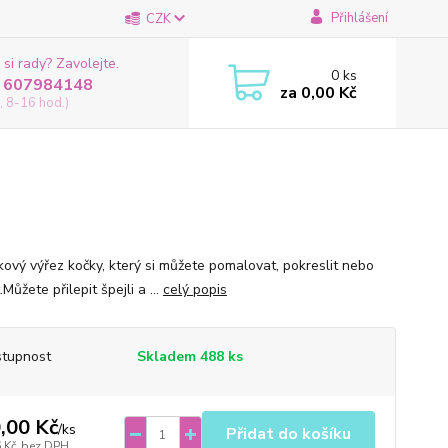
Přihlášení
CZK
 si rady? Zavolejte.
0
ks
 607984148
za
0,00 Kč
, 8-16 hod.)
žkový výřez kočky, který si můžete pomalovat, pokreslit nebo
.Můžete přilepit špejli a ...
celý popis
tupnost
Skladem 488 ks
,00 Kč
/
ks
Přidat do košíku
 Kč
bez DPH