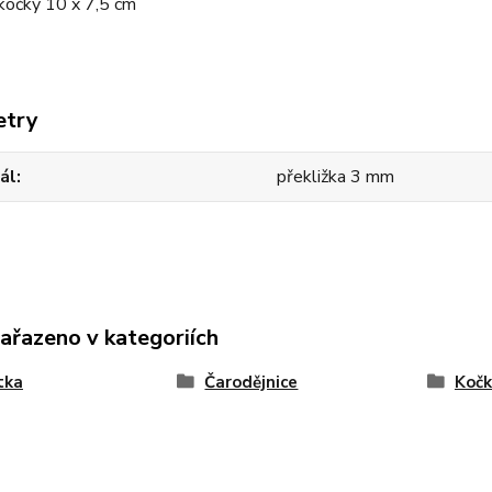
kočky 10 x 7,5 cm
etry
ál
překližka 3 mm
zařazeno v kategoriích
tka
Čarodějnice
Kočk