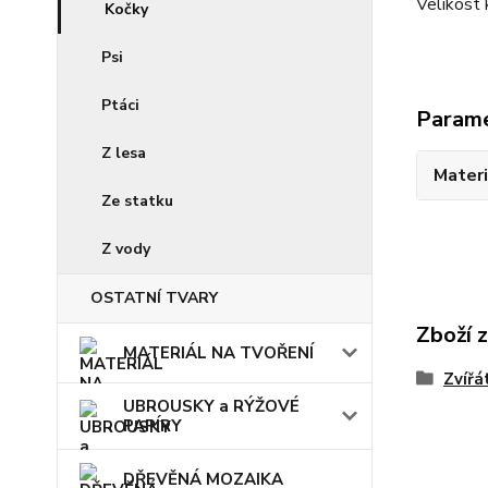
Velikost 
Kočky
Psi
Ptáci
Param
Z lesa
Materi
Ze statku
Z vody
OSTATNÍ TVARY
Zboží 
MATERIÁL NA TVOŘENÍ
Zvířá
UBROUSKY a RÝŽOVÉ
PAPÍRY
DŘEVĚNÁ MOZAIKA