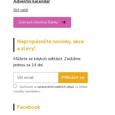
Adventní kalendář
číst celé
Zobrazit všechny články
Nepropásněte novinky, akce
a slevy!
Můžete se kdykoli odhlásit. Zasíláme
jednou za 14 dní.
Přihlásit se
Souhlasím se
zpracováním osobních údajů
za účelem
rozesílky newsletteru.
Facebook