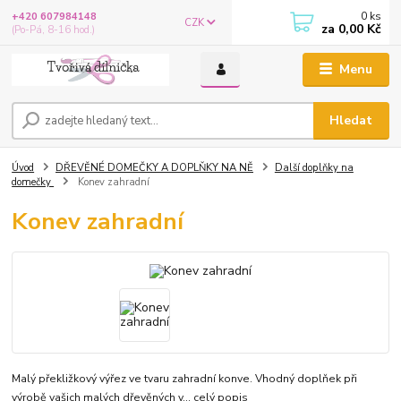
0
ks
+420 607984148
CZK
za
0,00 Kč
(Po-Pá, 8-16 hod.)
Menu
Hledat
Úvod
DŘEVĚNÉ DOMEČKY A DOPLŇKY NA NĚ
Další doplňky na
domečky
Konev zahradní
Konev zahradní
Malý překližkový výřez ve tvaru zahradní konve. Vhodný doplňek při
výrobě vašich malých dřevěných v...
celý popis