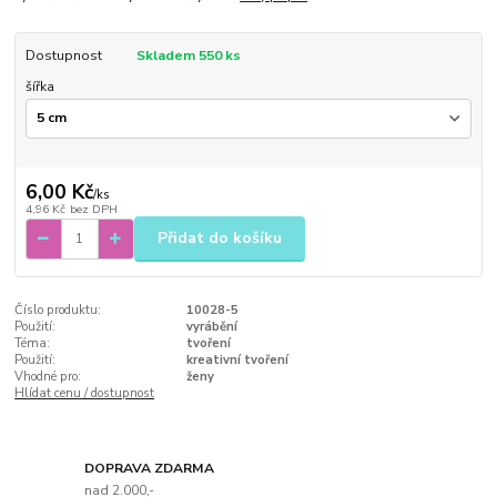
Dostupnost
Skladem 550 ks
šířka
6,00 Kč
/
ks
4,96 Kč
bez DPH
Přidat do košíku
Číslo produktu:
10028-5
Použití:
vyrábění
Téma:
tvoření
Použití:
kreativní tvoření
Vhodné pro:
ženy
Hlídat cenu / dostupnost
DOPRAVA ZDARMA
nad 2.000,-