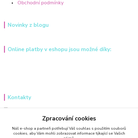
Obchodní podmínky
Novinky z blogu
Online platby v eshopu jsou možné díky:
Kontakty
Iveta Hochmanová
+420 607984148
Zpracování cookies
(Po-Pá, 8-16 hod.)
Náš e-shop a partneři potřebují Váš
souhlas
s použitím souborů
cookies, aby Vám mohli zobrazovat informace týkající se Vašich
info@tvorivadilnicka.cz