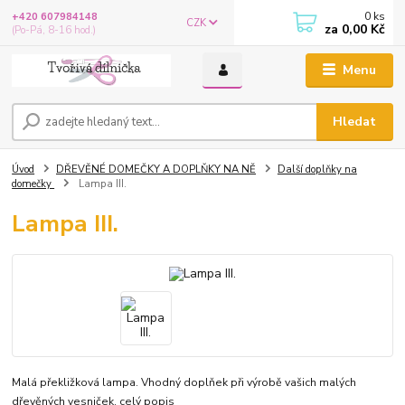
0
ks
+420 607984148
CZK
za
0,00 Kč
(Po-Pá, 8-16 hod.)
Menu
Hledat
Úvod
DŘEVĚNÉ DOMEČKY A DOPLŇKY NA NĚ
Další doplňky na
domečky
Lampa III.
Lampa III.
Malá překližková lampa. Vhodný doplňek při výrobě vašich malých
dřevěných vesniček.
celý popis