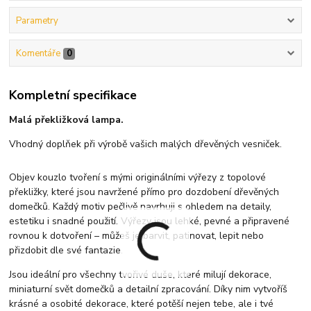
Parametry
Komentáře
0
Kompletní specifikace
Malá překližková lampa.
Vhodný doplňek při výrobě vašich malých dřevěných vesniček.
Objev kouzlo tvoření s mými originálními výřezy z topolové
překližky, které jsou navržené přímo pro dozdobení dřevěných
domečků. Každý motiv pečlivě navrhuji s ohledem na detaily,
estetiku i snadné použití. Výřezy jsou lehké, pevné a připravené
rovnou k dotvoření – můžeš je barvit, patinovat, lepit nebo
přizdobit dle své fantazie.
Jsou ideální pro všechny tvořivé duše, které milují dekorace,
miniaturní svět domečků a detailní zpracování. Díky nim vytvoříš
krásné a osobité dekorace, které potěší nejen tebe, ale i tvé