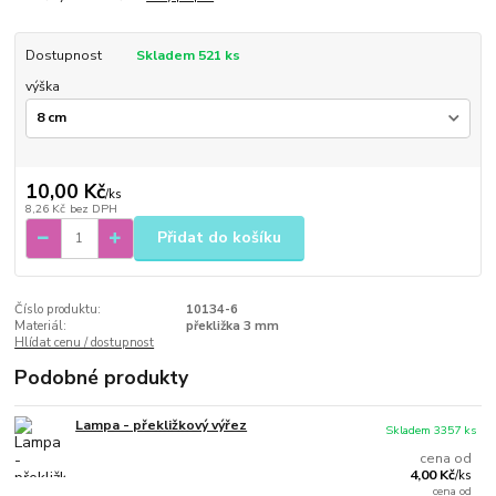
Dostupnost
Skladem 521 ks
výška
10,00 Kč
/
ks
8,26 Kč
bez DPH
Přidat do košíku
Číslo produktu:
10134-6
Materiál:
překližka 3 mm
Hlídat cenu / dostupnost
Podobné produkty
Lampa - překližkový výřez
Skladem 3357 ks
cena od
4,00 Kč
/
ks
cena od