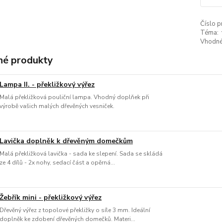
Číslo p
Téma:
Vhodné
é produkty
Lampa II. - překližkový výřez
Malá překližková pouliční lampa. Vhodný doplňek při
výrobě vašich malých dřevěných vesniček.
Lavička doplněk k dřevěným domečkům
Malá překližková lavička - sada ke slepení. Sada se skládá
ze 4 dílů - 2x nohy, sedací část a opěrná...
Žebřík mini - překližkový výřez
Dřevěný výřez z topolové překližky o síle 3 mm. Ideální
doplněk ke zdobení dřevěných domečků. Materi...