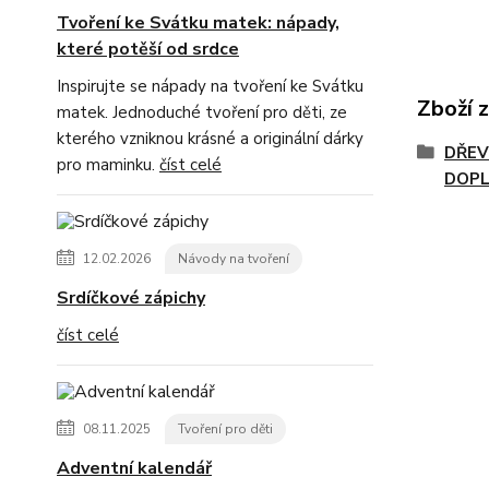
Tvoření ke Svátku matek: nápady,
které potěší od srdce
Inspirujte se nápady na tvoření ke Svátku
Zboží 
matek. Jednoduché tvoření pro děti, ze
kterého vzniknou krásné a originální dárky
DŘEV
pro maminku.
číst celé
DOPL
12.02.2026
Návody na tvoření
Srdíčkové zápichy
číst celé
08.11.2025
Tvoření pro děti
Adventní kalendář