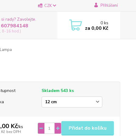
Přihlášení
CZK
 si rady? Zavolejte.
0
ks
 607984148
za
0,00 Kč
, 8-16 hod.)
Lampa
tupnost
Skladem 543 ks
ka
,00 Kč
/
ks
Přidat do košíku
 Kč
bez DPH