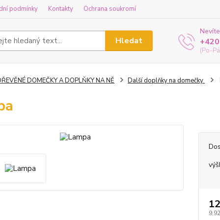
dní podmínky
Kontakty
Ochrana soukromí
Nevíte
Hledat
+420
(Po-Pá
DŘEVĚNÉ DOMEČKY A DOPLŇKY NA NĚ
Další doplňky na domečky
pa
Dos
výš
12
9,92