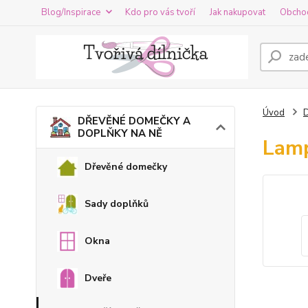
Blog/Inspirace
Kdo pro vás tvoří
Jak nakupovat
Obcho
Úvod
DŘEVĚNÉ DOMEČKY A
DOPLŇKY NA NĚ
Lam
Dřevěné domečky
Sady doplňků
Okna
Dveře