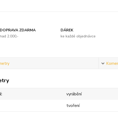
DOPRAVA ZDARMA
DÁREK
nad 2.000,-
ke každé objednávce
metry
Komen
etry
í
vyrábění
tvoření