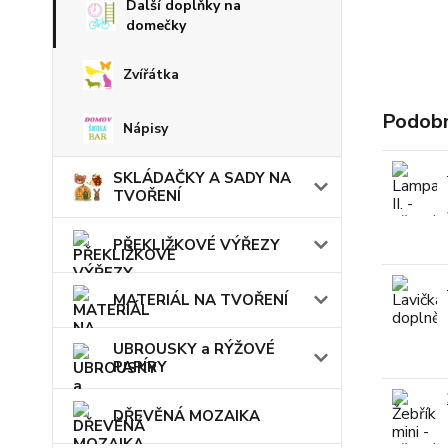
Další doplňky na
domečky
Zvířátka
Podobn
Nápisy
SKLÁDAČKY A SADY NA
TVOŘENÍ
PŘEKLIŽKOVÉ VÝŘEZY
MATERIÁL NA TVOŘENÍ
UBROUSKY a RÝŽOVÉ
PAPÍRY
DŘEVĚNÁ MOZAIKA