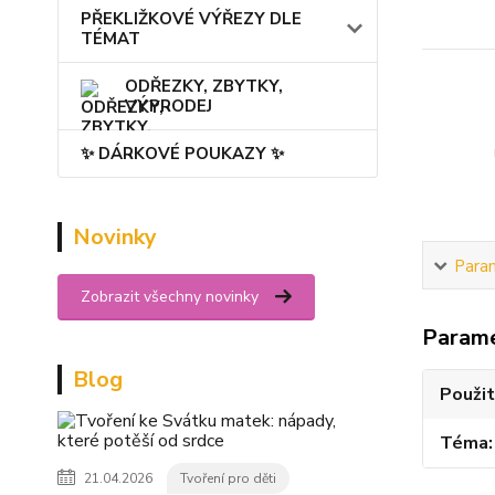
PŘEKLIŽKOVÉ VÝŘEZY DLE
TÉMAT
ODŘEZKY, ZBYTKY,
VÝPRODEJ
✨ DÁRKOVÉ POUKAZY ✨
Novinky
Para
Zobrazit všechny novinky
Param
Blog
Použit
Téma
21.04.2026
Tvoření pro děti