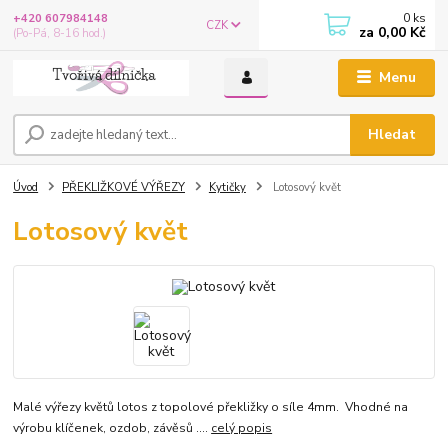
0
ks
+420 607984148
CZK
za
0,00 Kč
(Po-Pá, 8-16 hod.)
Menu
Hledat
Úvod
PŘEKLIŽKOVÉ VÝŘEZY
Kytičky
Lotosový květ
Lotosový květ
Malé výřezy květů lotos z topolové překližky o síle 4mm. Vhodné na
výrobu klíčenek, ozdob, závěsů ....
celý popis