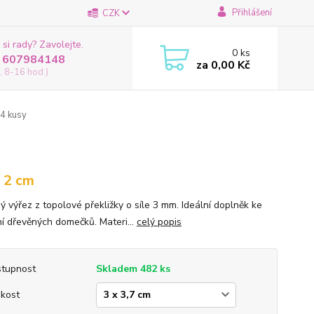
Přihlášení
CZK
 si rady? Zavolejte.
0
ks
 607984148
za
0,00 Kč
, 8-16 hod.)
4 kusy
a 2 cm
ý výřez z topolové překližky o síle 3 mm. Ideální doplněk ke
í dřevěných domečků. Materi...
celý popis
tupnost
Skladem 482 ks
ikost