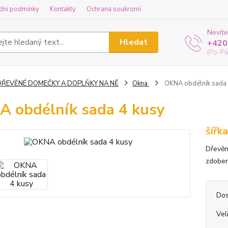
dní podmínky
Kontakty
Ochrana soukromí
Nevíte
Hledat
+420
(Po-Pá
DŘEVĚNÉ DOMEČKY A DOPLŇKY NA NĚ
Okna
OKNA obdélník sada 
 obdélník sada 4 kusy
šířk
Dřevěn
zdoben
Dos
Vel