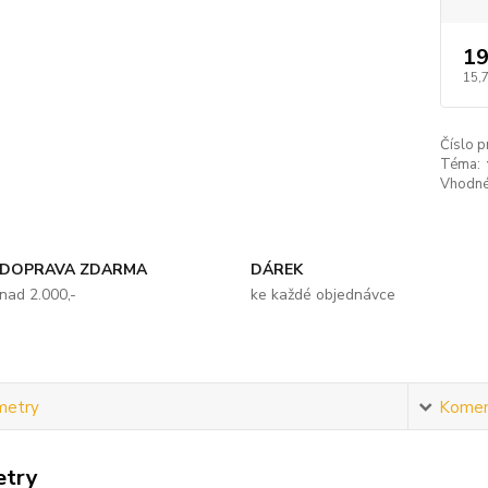
19
15,
Číslo p
Téma:
Vhodné
DOPRAVA ZDARMA
DÁREK
nad 2.000,-
ke každé objednávce
metry
Komen
etry