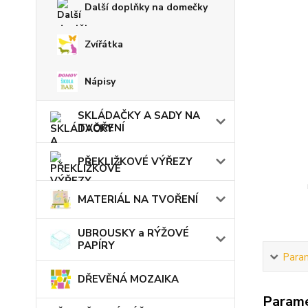
Další doplňky na domečky
Zvířátka
Nápisy
SKLÁDAČKY A SADY NA
TVOŘENÍ
PŘEKLIŽKOVÉ VÝŘEZY
MATERIÁL NA TVOŘENÍ
UBROUSKY a RÝŽOVÉ
PAPÍRY
Para
DŘEVĚNÁ MOZAIKA
Param