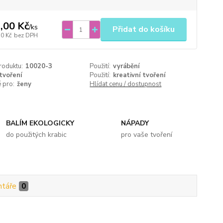
,00 Kč
/
ks
Přidat do košíku
70 Kč
bez DPH
roduktu:
10020-3
Použití:
vyrábění
tvoření
Použití:
kreativní tvoření
 pro:
ženy
Hlídat cenu / dostupnost
BALÍM EKOLOGICKY
NÁPADY
do použitých krabic
pro vaše tvoření
táře
0