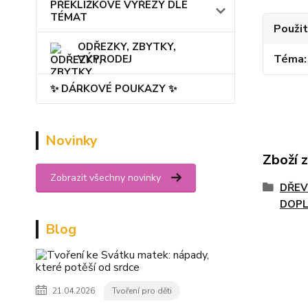
PŘEKLIŽKOVÉ VÝŘEZY DLE
TÉMAT
Použit
ODŘEZKY, ZBYTKY,
Téma
VÝPRODEJ
✨ DÁRKOVÉ POUKAZY ✨
Novinky
Zboží 
Zobrazit všechny novinky
DŘEV
DOPL
Blog
21.04.2026
Tvoření pro děti