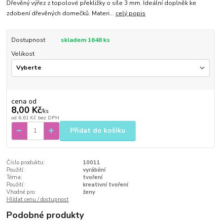
Dřevěný výřez z topolové překližky o síle 3 mm. Ideální doplněk ke
zdobení dřevěných domečků. Materi...
celý popis
Dostupnost
skladem 1648 ks
Velikost
cena od
8,00 Kč
/
ks
od
6,61 Kč
bez DPH
Přidat do košíku
Číslo produktu:
10011
Použití:
vyrábění
Téma:
tvoření
Použití:
kreativní tvoření
Vhodné pro:
ženy
Hlídat cenu / dostupnost
Podobné produkty