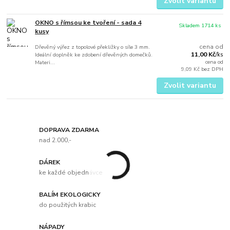
Zvolit variantu
OKNO s římsou ke tvoření - sada 4
Skladem 1714 ks
kusy
cena od
Dřevěný výřez z topolové překližky o síle 3 mm.
11,00 Kč
Ideální doplněk ke zdobení dřevěných domečků.
/
ks
cena od
Materi...
9,09 Kč
bez DPH
Zvolit variantu
DOPRAVA ZDARMA
nad 2.000,-
DÁREK
ke každé objednávce
BALÍM EKOLOGICKY
do použitých krabic
NÁPADY