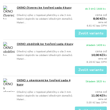
OKNO čtverec ke tvoření sada 4 kusy
do 3 dnů 1444 ks
cena od
Dřevěný výřez z topolové překližky o síle 3 mm.
8,00 Kč
Ideální doplněk ke zdobení dřevěných domečků.
/
ks
cena od
Materi...
6,61 Kč
bez DPH
Zvolit variantu
OKNO obdélník ke tvoření sada 4 kusy
skladem 1436 ks
cena od
Dřevěný výřez z topolové překližky o síle 3 mm.
10,00 Kč
Ideální doplněk ke zdobení dřevěných domečků.
/
ks
cena od
Materi...
8,26 Kč
bez DPH
Zvolit variantu
OKNO s okenicemi ke tvoření sada 4
Skladem 1829 ks
kusy
cena od
Dřevěný výřez z topolové překližky o síle 3 mm.
11,00 Kč
Ideální doplněk ke zdobení dřevěných domečků.
/
ks
cena od
Materi...
9,09 Kč
bez DPH