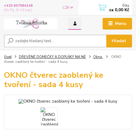
0
ks
+420 607984148
CZK
za
0,00 Kč
(Po-Pá, 8-16 hod.)
Menu
Hledat
Úvod
DŘEVĚNÉ DOMEČKY A DOPLŇKY NA NĚ
Okna
OKNO
čtverec zaoblený ke tvoření - sada 4 kusy
OKNO čtverec zaoblený ke
tvoření - sada 4 kusy