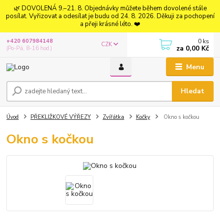
🌿 DOVOLENÁ 9.–21. 8. Objednávky můžete během dovolené stále
posílat. Vyřizovat a odesílat je budu od 24. 8. 2026. Děkuji za pochopení
a přeji krásné léto. ❤️
0
ks
+420 607984148
CZK
za
0,00 Kč
(Po-Pá, 8-16 hod.)
Menu
Hledat
Úvod
PŘEKLIŽKOVÉ VÝŘEZY
Zvířátka
Kočky
Okno s kočkou
Okno s kočkou