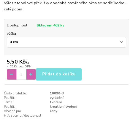
Výřez z topolové překližky v podobě otevřeného okna se sedící kočkou.
celý popis
Dostupnost
Skladem 462 ks
výška
5,50 Kč
/
ks
4,55 Kč
bez DPH
Přidat do košíku
Číslo produktu:
10090-3
Použití:
vyrábění
Téma:
tvoření
Použití:
kreativní tvoření
Vhodné pro:
ženy
Hlídat cenu / dostupnost