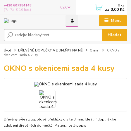
0
ks
+420 607984148
CZK
za
0,00 Kč
(Po-Pá, 8-16 hod.)
Menu
Hledat
Úvod
DŘEVĚNÉ DOMEČKY A DOPLŇKY NA NĚ
Okna
OKNO s
okenicemi sada 4 kusy
OKNO s okenicemi sada 4 kusy
Dřevěný výřez z topolové překližky o síle 3 mm. Ideální doplněk ke
zdobení dřevěných domečků. Materi...
celý popis