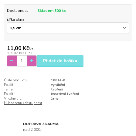
Dostupnost
Skladem 500 ks
šířka okna
11,00 Kč
/
ks
9,09 Kč
bez DPH
Přidat do košíku
Číslo produktu:
10014-0
Použití:
vyrábění
Téma:
tvoření
Použití:
kreativní tvoření
Vhodné pro:
ženy
Hlídat cenu / dostupnost
DOPRAVA ZDARMA
nad 2.000,-