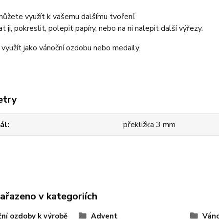
ůžete využít k vašemu dalšímu tvoření.
ji, pokreslit, polepit papíry, nebo na ni nalepit další výřezy.
 využít jako vánoční ozdobu nebo medaily.
etry
ál
překližka 3 mm
zařazeno v kategoriích
ní ozdoby k výrobě
Advent
Ván