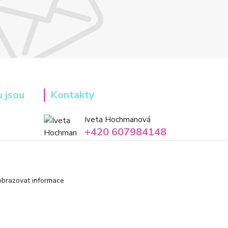
u jsou
Kontakty
Iveta Hochmanová
+420 607984148
(Po-Pá, 8-16 hod.)
info@tvorivadilnicka.cz
obrazovat informace