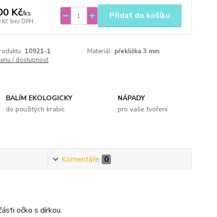
00 Kč
/
ks
Přidat do košíku
 Kč
bez DPH
roduktu:
10921-1
Materiál:
překližka 3 mm
cenu / dostupnost
BALÍM EKOLOGICKY
NÁPADY
do použitých krabic
pro vaše tvoření
Komentáře
0
ásti očko s dírkou.