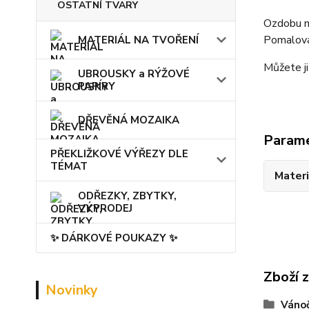
OSTATNÍ TVARY
Ozdobu m
Pomalovat 
MATERIÁL NA TVOŘENÍ
Můžete ji
UBROUSKY a RÝŽOVÉ
PAPÍRY
DŘEVĚNÁ MOZAIKA
Param
PŘEKLIŽKOVÉ VÝŘEZY DLE
TÉMAT
Materi
ODŘEZKY, ZBYTKY,
VÝPRODEJ
✨ DÁRKOVÉ POUKAZY ✨
Zboží 
Novinky
Vánoč