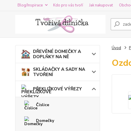
Blog/Inspirace
Kdo pro vás tvoří
Jak nakupovat
Obcho
Úvod
DŘEVĚNÉ DOMEČKY A
DOPLŇKY NA NĚ
Ozdo
SKLÁDAČKY A SADY NA
TVOŘENÍ
PŘEKLIŽKOVÉ VÝŘEZY
Číslice
Domečky