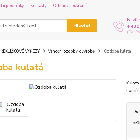
dní podmínky
Kontakty
Ochrana soukromí
Nevíte
Hledat
+420
(Po-Pá
PŘEKLIŽKOVÉ VÝŘEZY
Vánoční ozdoby k výrobě
Ozdoba kulatá
ba kulatá
Kulatá 
horní č
Dos
prů