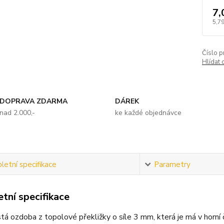
7,
5,79
Číslo p
Hlídat 
DOPRAVA ZDARMA
DÁREK
nad 2.000,-
ke každé objednávce
etní specifikace
Parametry
tní specifikace
stá ozdoba z topolové překližky o síle 3 mm, která je má v horní č