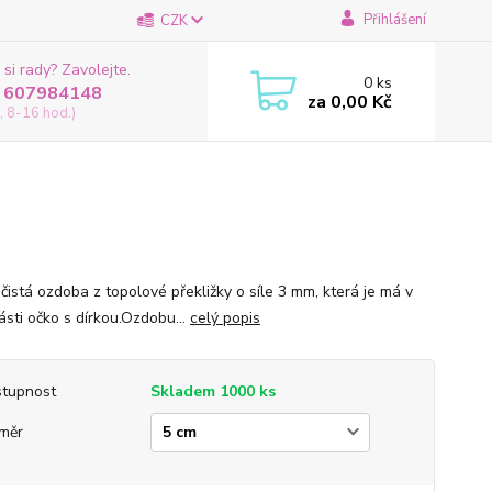
Přihlášení
CZK
 si rady? Zavolejte.
0
ks
 607984148
za
0,00 Kč
, 8-16 hod.)
čistá ozdoba z topolové překližky o síle 3 mm, která je má v
ásti očko s dírkou.Ozdobu...
celý popis
tupnost
Skladem 1000 ks
měr