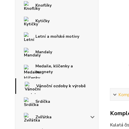
Knoflíky
Kytičky
Letní a mořské motivy
Mandaly
Medaile, klíčenky a
magnety
Vánoční ozdoby k výrobě
Kompl
Srdíčka
Komple
Zvířátka
Kulatá či