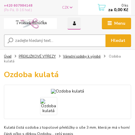
0
ks
+420 607984148
CZK
za
0,00 Kč
(Po-Pá, 8-16 hod.)
Menu
Hledat
Úvod
PŘEKLIŽKOVÉ VÝŘEZY
Vánoční ozdoby k výrobě
Ozdoba
kulatá
Ozdoba kulatá
Kulatá čistá ozdoba z topolové překližky o síle 3 mm, která je má v horní
části očko s dírkou.Ozdobu...
celý popis