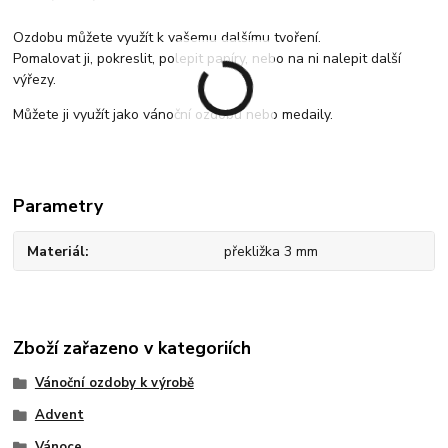
Ozdobu můžete využít k vašemu dalšímu tvoření.
Pomalovat ji, pokreslit, polepit papíry, nebo na ni nalepit další
výřezy.
Můžete ji využít jako vánoční ozdobu nebo medaily.
Parametry
Materiál
překližka 3 mm
Zboží zařazeno v kategoriích
Vánoční ozdoby k výrobě
Advent
Vánoce