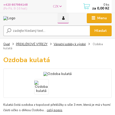
0
ks
+420 607984148
CZK
za
0,00 Kč
(Po-Pá, 8-16 hod.)
Menu
Hledat
Úvod
PŘEKLIŽKOVÉ VÝŘEZY
Vánoční ozdoby k výrobě
Ozdoba
kulatá
Ozdoba kulatá
Kulatá čistá ozdoba z topolové překližky o síle 3 mm, která je má v horní
části očko s dírkou.Ozdobu...
celý popis