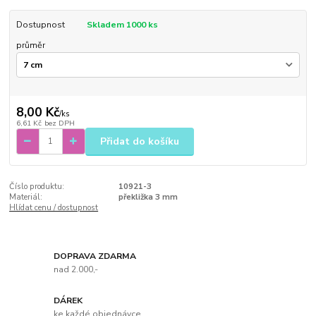
Dostupnost
Skladem 1000 ks
průměr
8,00 Kč
/
ks
6,61 Kč
bez DPH
Přidat do košíku
Číslo produktu:
10921-3
Materiál:
překližka 3 mm
Hlídat cenu / dostupnost
DOPRAVA ZDARMA
nad 2.000,-
DÁREK
ke každé objednávce