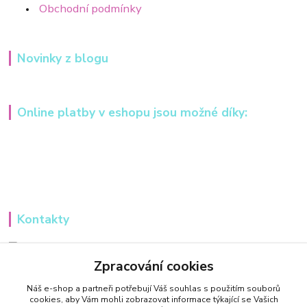
Obchodní podmínky
Novinky z blogu
Online platby v eshopu jsou možné díky:
Kontakty
Iveta Hochmanová
+420 607984148
Zpracování cookies
(Po-Pá, 8-16 hod.)
Náš e-shop a partneři potřebují Váš
souhlas
s použitím souborů
cookies, aby Vám mohli zobrazovat informace týkající se Vašich
info@tvorivadilnicka.cz