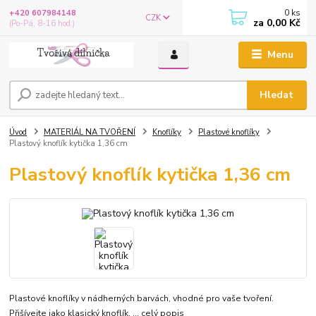
0
ks
+420 607984148
CZK
za
0,00 Kč
(Po-Pá, 8-16 hod.)
Menu
Hledat
Úvod
MATERIÁL NA TVOŘENÍ
Knoflíky
Plastové knoflíky
Plastový knoflík kytička 1,36 cm
Plastový knoflík kytička 1,36 cm
Plastové knoflíky v nádherných barvách, vhodné pro vaše tvoření.
Přišívejte jako klasický knoflík, ...
celý popis