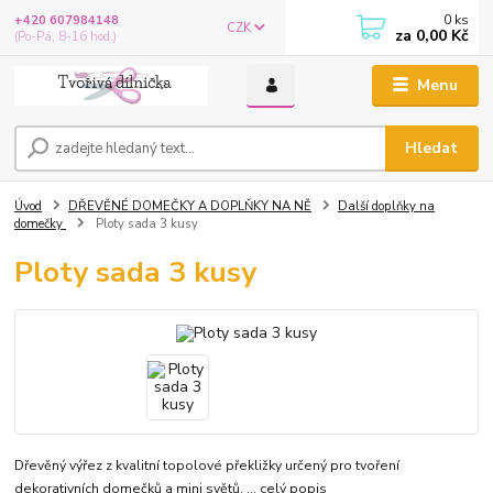
0
ks
+420 607984148
CZK
za
0,00 Kč
(Po-Pá, 8-16 hod.)
Menu
Hledat
Úvod
DŘEVĚNÉ DOMEČKY A DOPLŇKY NA NĚ
Další doplňky na
domečky
Ploty sada 3 kusy
Ploty sada 3 kusy
Dřevěný výřez z kvalitní topolové překližky určený pro tvoření
dekorativních domečků a mini světů. ...
celý popis