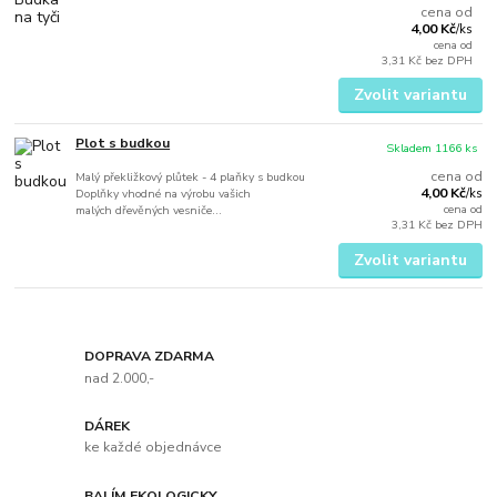
cena od
4,00 Kč
/
ks
cena od
3,31 Kč
bez DPH
Zvolit variantu
Plot s budkou
Skladem 1166 ks
cena od
Malý překližkový plůtek - 4 plaňky s budkou
4,00 Kč
Doplňky vhodné na výrobu vašich
/
ks
cena od
malých dřevěných vesniče...
3,31 Kč
bez DPH
Zvolit variantu
DOPRAVA ZDARMA
nad 2.000,-
DÁREK
ke každé objednávce
BALÍM EKOLOGICKY