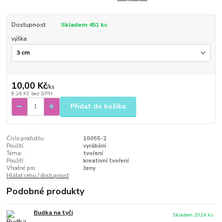
Dostupnost
Skladem 451 ks
výška
10,00 Kč
/
ks
8,26 Kč
bez DPH
Přidat do košíku
Číslo produktu:
10055-2
Použití:
vyrábění
Téma:
tvoření
Použití:
kreativní tvoření
Vhodné pro:
ženy
Hlídat cenu / dostupnost
Podobné produkty
Budka na tyči
Skladem 2024 ks