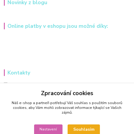
Novinky z blogu
Online platby v eshopu jsou možné díky:
Kontakty
Iveta Hochmanová
+420 607984148
Zpracování cookies
(Po-Pá, 8-16 hod.)
Náš e-shop a partneři potřebují Váš
souhlas
s použitím souborů
cookies, aby Vám mohli zobrazovat informace týkající se Vašich
info@tvorivadilnicka.cz
zájmů.
Souhlasím
Nastavení