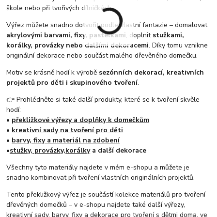
škole nebo při tvořivých dílničkách.
Výřez můžete snadno dotvořit podle vlastní fantazie – domalovat
akrylovými barvami, fixy, pastelkami
, doplnit
stužkami,
korálky, provázky nebo dalšími dekoracemi
. Díky tomu vznikne
originální dekorace nebo součást malého dřevěného domečku.
Motiv se krásně hodí k výrobě
sezónních dekorací, kreativních
projektů pro děti i skupinového tvoření
.
👉 Prohlédněte si také další produkty, které se k tvoření skvěle
hodí:
•
překližkové výřezy a doplňky k domečkům
•
kreativní sady na tvoření pro děti
•
barvy, fixy a materiál na zdobení
•
stužky, provázky,
korálky
a další dekorace
Všechny tyto materiály najdete v mém e-shopu a můžete je
snadno kombinovat při tvoření vlastních originálních projektů.
Tento překližkový výřez je součástí kolekce materiálů pro tvoření
dřevěných domečků – v e-shopu najdete také další výřezy,
kreativní sady, barvy, fixy a dekorace pro tvoření s dětmi doma, ve