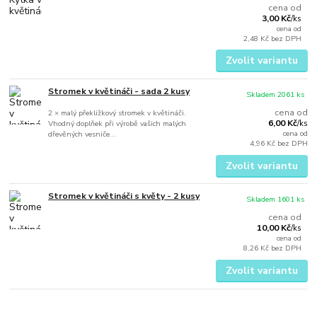
cena od
3,00 Kč
/
ks
cena od
2,48 Kč
bez DPH
Zvolit variantu
Stromek v květináči - sada 2 kusy
Skladem 2061 ks
cena od
2 × malý překližkový stromek v květináči.
6,00 Kč
Vhodný doplňek při výrobě vašich malých
/
ks
cena od
dřevěných vesniče...
4,96 Kč
bez DPH
Zvolit variantu
Stromek v květináči s květy - 2 kusy
Skladem 1601 ks
cena od
10,00 Kč
/
ks
cena od
8,26 Kč
bez DPH
Zvolit variantu