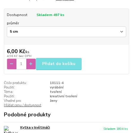
Dostupnost
Skladem 497 ks
průměr
6,00 Kč
/
ks
4,96 Kč
bez DPH
Přidat do košíku
Číslo produktu:
10111-4
Použití:
vyrábění
Téma:
tvoření
Použití:
kreativní tvoření
Vhodné pro:
ženy
Hlídat cenu / dostupnost
Podobné produkty
Kytka v květináči
Skladem 1804 ks