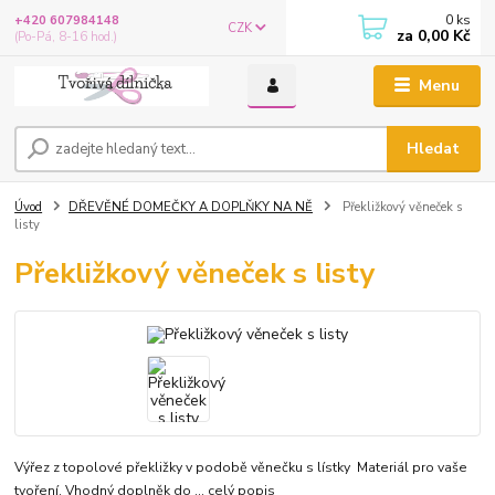
0
ks
+420 607984148
CZK
za
0,00 Kč
(Po-Pá, 8-16 hod.)
Menu
Hledat
Úvod
DŘEVĚNÉ DOMEČKY A DOPLŇKY NA NĚ
Překližkový věneček s
listy
Překližkový věneček s listy
Výřez z topolové překližky v podobě věnečku s lístky Materiál pro vaše
tvoření. Vhodný doplněk do ...
celý popis