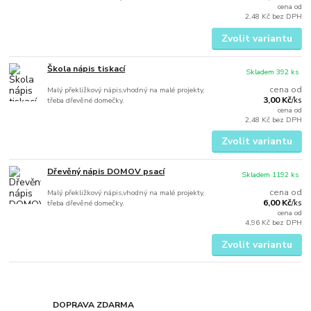
cena od
2,48 Kč
bez DPH
Zvolit variantu
Škola nápis tiskací
Skladem 392 ks
cena od
Malý překližkový nápis,vhodný na malé projekty,
3,00 Kč
třeba dřevěné domečky.
/
ks
cena od
2,48 Kč
bez DPH
Zvolit variantu
Dřevěný nápis DOMOV psací
Skladem 1192 ks
cena od
Malý překližkový nápis,vhodný na malé projekty,
6,00 Kč
třeba dřevěné domečky.
/
ks
cena od
4,96 Kč
bez DPH
Zvolit variantu
DOPRAVA ZDARMA