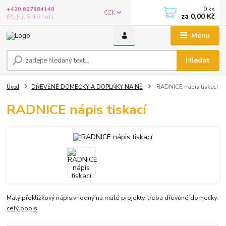
0
ks
+420 607984148
CZK
za
0,00 Kč
(Po-Pá, 8-16 hod.)
Menu
Hledat
Úvod
DŘEVĚNÉ DOMEČKY A DOPLŇKY NA NĚ
RADNICE nápis tiskací
RADNICE nápis tiskací
Malý překližkový nápis,vhodný na malé projekty, třeba dřevěné domečky.
celý popis