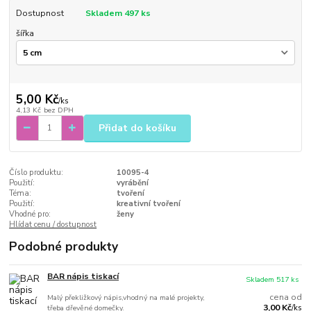
Dostupnost
Skladem 497 ks
šířka
5,00 Kč
/
ks
4,13 Kč
bez DPH
Přidat do košíku
Číslo produktu:
10095-4
Použití:
vyrábění
Téma:
tvoření
Použití:
kreativní tvoření
Vhodné pro:
ženy
Hlídat cenu / dostupnost
Podobné produkty
BAR nápis tiskací
Skladem 517 ks
cena od
Malý překližkový nápis,vhodný na malé projekty,
3,00 Kč
třeba dřevěné domečky.
/
ks