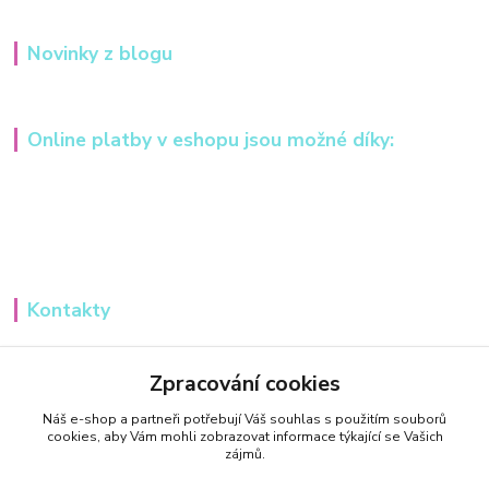
Novinky z blogu
Online platby v eshopu jsou možné díky:
Kontakty
Iveta Hochmanová
+420 607984148
Zpracování cookies
(Po-Pá, 8-16 hod.)
Náš e-shop a partneři potřebují Váš
souhlas
s použitím souborů
cookies, aby Vám mohli zobrazovat informace týkající se Vašich
info@tvorivadilnicka.cz
zájmů.