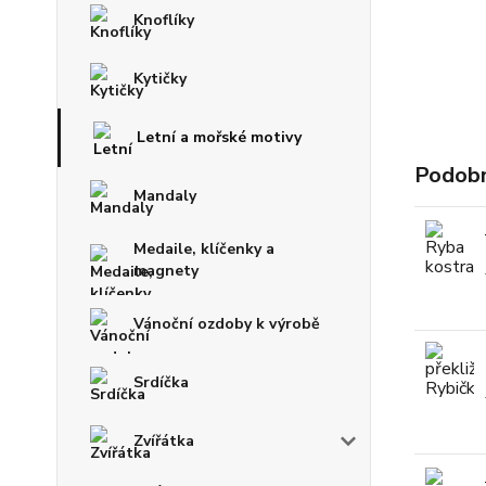
Knoflíky
Kytičky
Letní a mořské motivy
Podobn
Mandaly
Medaile, klíčenky a
magnety
Vánoční ozdoby k výrobě
Srdíčka
Zvířátka