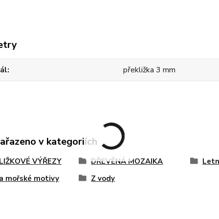
etry
ál
překližka 3 mm
zařazeno v kategoriích
LIŽKOVÉ VÝŘEZY
DŘEVĚNÁ MOZAIKA
Letn
a mořské motivy
Z vody