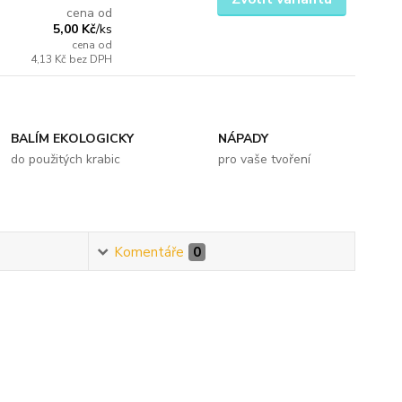
cena od
5,00 Kč
/
ks
cena od
4,13 Kč
bez DPH
BALÍM EKOLOGICKY
NÁPADY
do použitých krabic
pro vaše tvoření
Komentáře
0