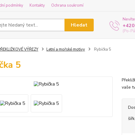
dní podmínky
Kontakty
Ochrana soukromí
Nevíte
Hledat
+420
(Po-Pá
PŘEKLIŽKOVÉ VÝŘEZY
Letní a mořské motivy
Rybička 5
čka 5
Překli
vaše tv
Dos
šíř