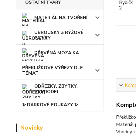
OSTATNÍ TVARY
MATERIÁL NA TVOŘENÍ
UBROUSKY a RÝŽOVÉ
PAPÍRY
DŘEVĚNÁ MOZAIKA
PŘEKLIŽKOVÉ VÝŘEZY DLE
TÉMAT
Kompl
ODŘEZKY, ZBYTKY,
VÝPRODEJ
Komple
✨ DÁRKOVÉ POUKAZY ✨
Překližk
Materiál 
Novinky
Vhodný z