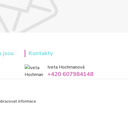
u jsou
Kontakty
Iveta Hochmanová
+420 607984148
(Po-Pá, 8-16 hod.)
info@tvorivadilnicka.cz
obrazovat informace