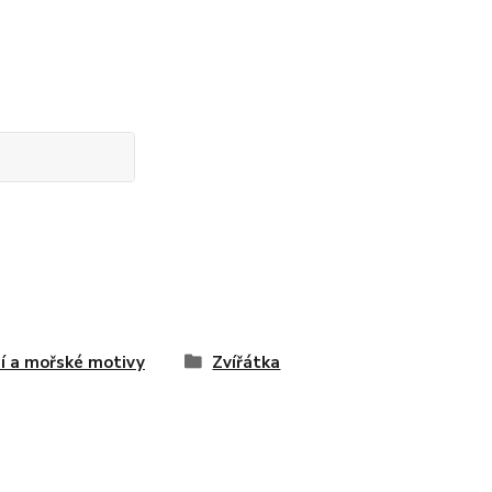
í a mořské motivy
Zvířátka