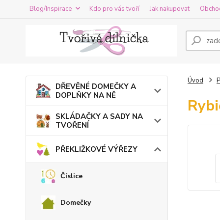
Blog/Inspirace
Kdo pro vás tvoří
Jak nakupovat
Obcho
Úvod
DŘEVĚNÉ DOMEČKY A
DOPLŇKY NA NĚ
Rybi
SKLÁDAČKY A SADY NA
TVOŘENÍ
PŘEKLIŽKOVÉ VÝŘEZY
Číslice
Domečky