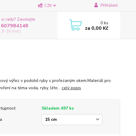
Přihlášení
CZK
 si rady? Zavolejte.
0
ks
 607984148
za
0,00 Kč
, 8-16 hod.)
žkový výřez v podobě ryby s prořezaným okem.Materiál pro
oření na téma voda, ryby, léto...
celý popis
tupnost
Skladem 497 ks
ka