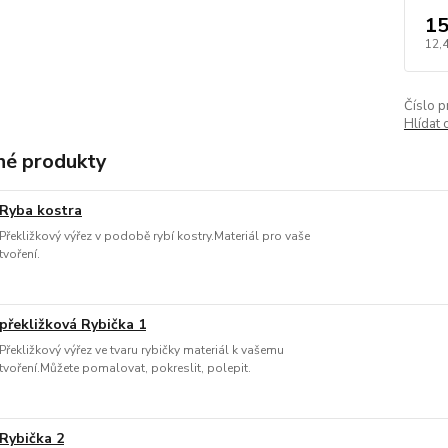
15
12,
Číslo p
Hlídat 
é produkty
Ryba kostra
Překližkový výřez v podobě rybí kostry.Materiál pro vaše
tvoření.
překližková Rybička 1
Překližkový výřez ve tvaru rybičky materiál k vašemu
tvoření.Můžete pomalovat, pokreslit, polepit.
Rybička 2