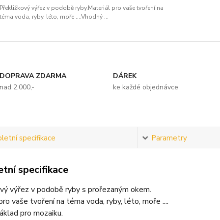
Překližkový výřez v podobě ryby.Materiál pro vaše tvoření na
téma voda, ryby, léto, moře ....Vhodný ...
DOPRAVA ZDARMA
DÁREK
nad 2.000,-
ke každé objednávce
etní specifikace
Parametry
tní specifikace
ový výřez v podobě ryby s prořezaným okem.
pro vaše tvoření na téma voda, ryby, léto, moře ....
áklad pro mozaiku.