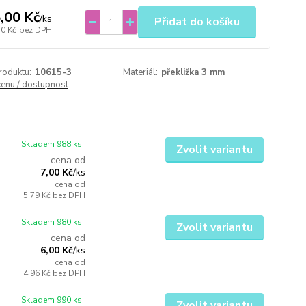
,00 Kč
/
ks
Přidat do košíku
40 Kč
bez DPH
roduktu:
10615-3
Materiál:
překližka 3 mm
cenu / dostupnost
Skladem 988 ks
Zvolit variantu
cena od
7,00 Kč
/
ks
cena od
5,79 Kč
bez DPH
Skladem 980 ks
Zvolit variantu
cena od
6,00 Kč
/
ks
cena od
4,96 Kč
bez DPH
Skladem 990 ks
Zvolit variantu