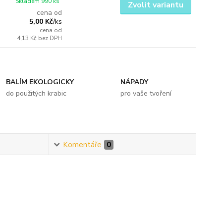
Skladem 990 ks
Zvolit variantu
cena od
5,00 Kč
/
ks
cena od
4,13 Kč
bez DPH
BALÍM EKOLOGICKY
NÁPADY
do použitých krabic
pro vaše tvoření
Komentáře
0