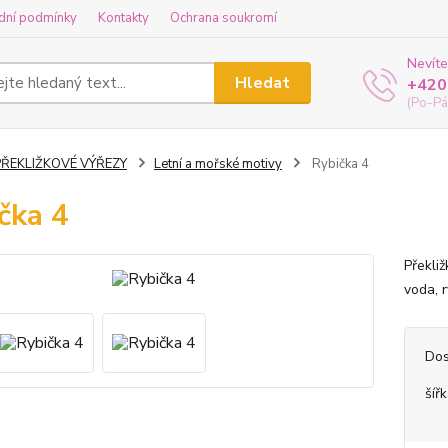
dní podmínky
Kontakty
Ochrana soukromí
Nevíte
Hledat
+420
(Po-Pá
PŘEKLIŽKOVÉ VÝŘEZY
Letní a mořské motivy
Rybička 4
čka 4
Překli
voda, r
Dos
šíř