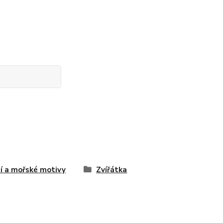
í a mořské motivy
Zvířátka