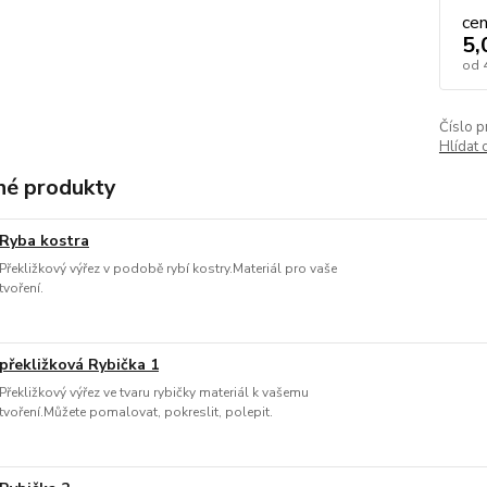
ce
5,
od
Číslo p
Hlídat 
é produkty
Ryba kostra
Překližkový výřez v podobě rybí kostry.Materiál pro vaše
tvoření.
překližková Rybička 1
Překližkový výřez ve tvaru rybičky materiál k vašemu
tvoření.Můžete pomalovat, pokreslit, polepit.