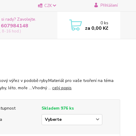
Přihlášení
CZK
 si rady? Zavolejte.
0
ks
 607984148
za
0,00 Kč
, 8-16 hod.)
žkový výřez v podobě ryby.Materiál pro vaše tvoření na téma
yby, léto, moře ....Vhodný ...
celý popis
tupnost
Skladem 976 ks
ka