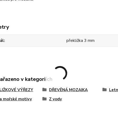
etry
ál
překližka 3 mm
zařazeno v kategoriích
LIŽKOVÉ VÝŘEZY
DŘEVĚNÁ MOZAIKA
Letn
a mořské motivy
Z vody