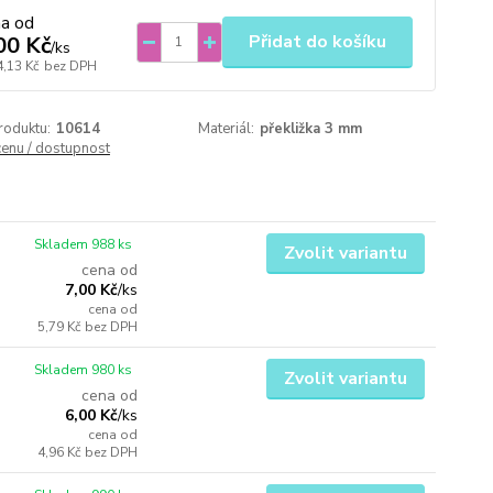
na od
Přidat do košíku
00 Kč
/
ks
4,13 Kč
bez DPH
roduktu:
10614
Materiál:
překližka 3 mm
cenu / dostupnost
Skladem 988 ks
Zvolit variantu
cena od
7,00 Kč
/
ks
cena od
5,79 Kč
bez DPH
Skladem 980 ks
Zvolit variantu
cena od
6,00 Kč
/
ks
cena od
4,96 Kč
bez DPH