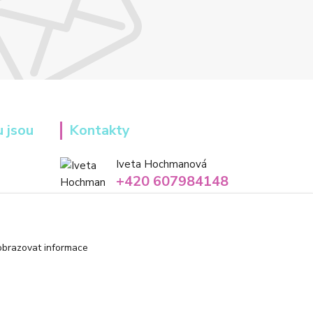
u jsou
Kontakty
Iveta Hochmanová
+420 607984148
(Po-Pá, 8-16 hod.)
info@tvorivadilnicka.cz
obrazovat informace