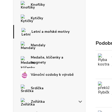
Knoflíky
Kytičky
Letní a mořské motivy
Podobn
Mandaly
Medaile, klíčenky a
magnety
Vánoční ozdoby k výrobě
Srdíčka
Zvířátka