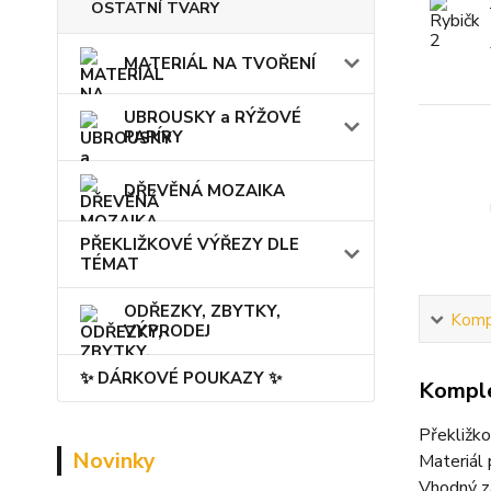
OSTATNÍ TVARY
MATERIÁL NA TVOŘENÍ
UBROUSKY a RÝŽOVÉ
PAPÍRY
DŘEVĚNÁ MOZAIKA
PŘEKLIŽKOVÉ VÝŘEZY DLE
TÉMAT
ODŘEZKY, ZBYTKY,
Kompl
VÝPRODEJ
✨ DÁRKOVÉ POUKAZY ✨
Komple
Překližko
Novinky
Materiál 
Vhodný z