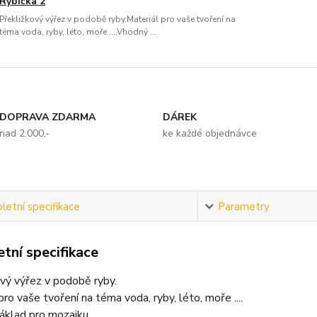
Rybička 2
Překližkový výřez v podobě ryby.Materiál pro vaše tvoření na
téma voda, ryby, léto, moře ....Vhodný ...
DOPRAVA ZDARMA
DÁREK
nad 2.000,-
ke každé objednávce
etní specifikace
Parametry
tní specifikace
vý výřez v podobě ryby.
pro vaše tvoření na téma voda, ryby, léto, moře ....
áklad pro mozaiku.