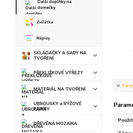
Další doplňky na
domečky
Zvířátka
Nápisy
SKLÁDAČKY A SADY NA
TVOŘENÍ
PŘEKLIŽKOVÉ VÝŘEZY
Para
MATERIÁL NA TVOŘENÍ
UBROUSKY a RÝŽOVÉ
Param
PAPÍRY
Použit
DŘEVĚNÁ MOZAIKA