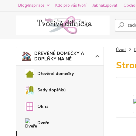
Blog/Inspirace
Kdo pro vás tvoří
Jak nakupovat
Obcho
Úvod
DŘEVĚNÉ DOMEČKY A
DOPLŇKY NA NĚ
Stro
Dřevěné domečky
Sady doplňků
Okna
Dveře