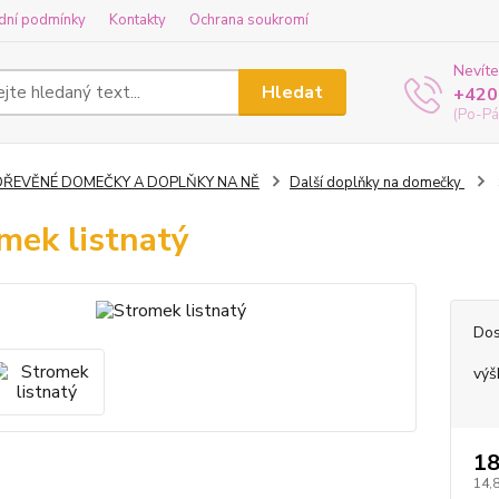
dní podmínky
Kontakty
Ochrana soukromí
Nevíte
Hledat
+420
(Po-Pá
DŘEVĚNÉ DOMEČKY A DOPLŇKY NA NĚ
Další doplňky na domečky
mek listnatý
Dos
výš
18
14,