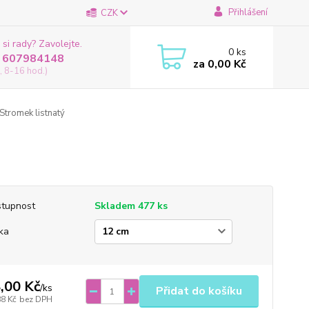
Přihlášení
CZK
 si rady? Zavolejte.
0
ks
 607984148
za
0,00 Kč
, 8-16 hod.)
Stromek listnatý
tupnost
Skladem 477 ks
ka
,00 Kč
/
ks
Přidat do košíku
88 Kč
bez DPH