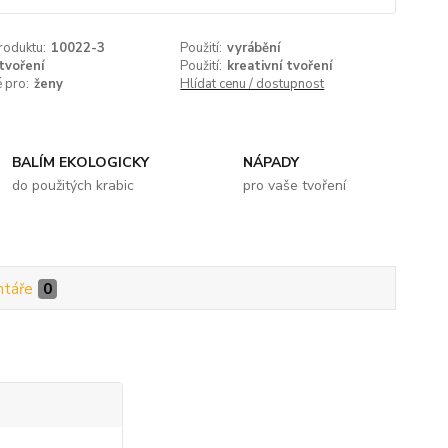
roduktu:
10022-3
Použití:
vyrábění
tvoření
Použití:
kreativní tvoření
 pro:
ženy
Hlídat cenu / dostupnost
BALÍM EKOLOGICKY
NÁPADY
do použitých krabic
pro vaše tvoření
táře
0