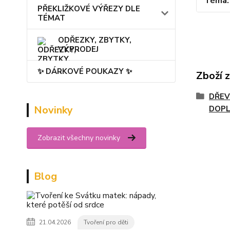
Téma
PŘEKLIŽKOVÉ VÝŘEZY DLE
TÉMAT
ODŘEZKY, ZBYTKY,
VÝPRODEJ
✨ DÁRKOVÉ POUKAZY ✨
Zboží 
DŘEV
Novinky
DOPL
Zobrazit všechny novinky
Blog
21.04.2026
Tvoření pro děti