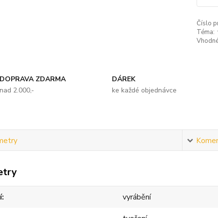
Číslo p
Téma:
Vhodné
DOPRAVA ZDARMA
DÁREK
nad 2.000,-
ke každé objednávce
metry
Komen
etry
í
vyrábění