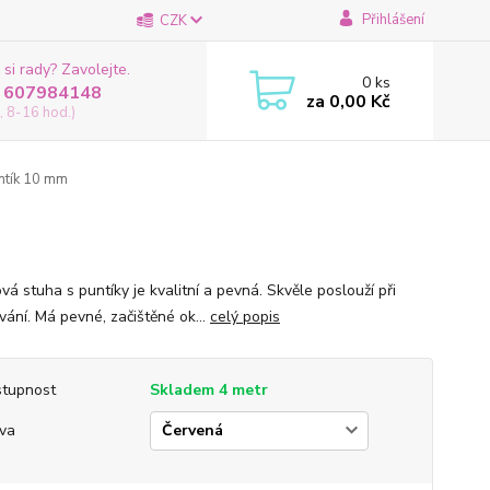
Přihlášení
CZK
 si rady? Zavolejte.
0
ks
 607984148
za
0,00 Kč
, 8-16 hod.)
ntík 10 mm
á stuha s puntíky je kvalitní a pevná. Skvěle poslouží při
vání. Má pevné, začištěné ok...
celý popis
tupnost
Skladem 4 metr
va