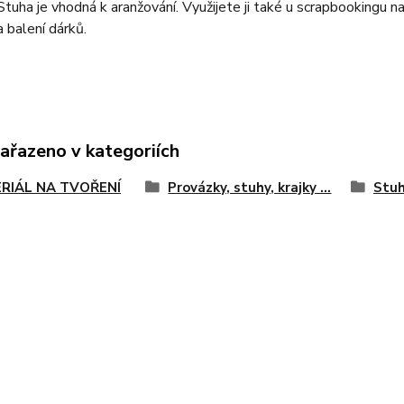
tuha je vhodná k aranžování. Využijete ji také u scrapbookingu na
a balení dárků.
zařazeno v kategoriích
RIÁL NA TVOŘENÍ
Provázky, stuhy, krajky ...
Stuh