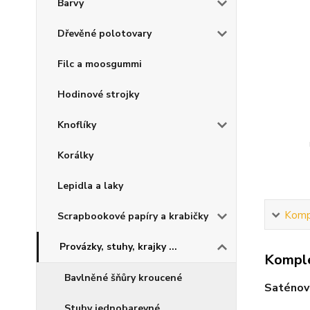
Barvy
Dřevěné polotovary
Filc a moosgummi
Hodinové strojky
Knoflíky
Korálky
Lepidla a laky
Kompl
Scrapbookové papíry a krabičky
Provázky, stuhy, krajky ...
Komple
Bavlněné šňůry kroucené
Saténov
Stuhy jednobarevné