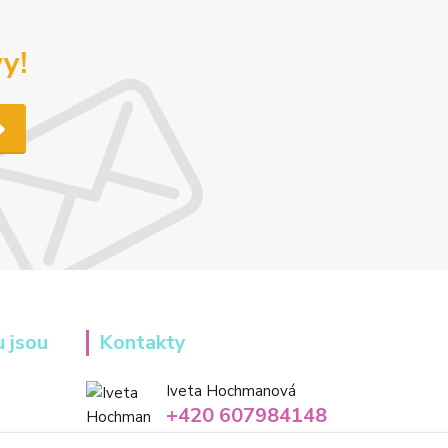
y!
u jsou
Kontakty
Iveta Hochmanová
+420 607984148
(Po-Pá, 8-16 hod.)