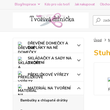
Blog/Inspirace
Kdo pro vás tvoří
Jak nakupovat
Obcho
Úvod
DŘEVĚNÉ DOMEČKY A
DOPLŇKY NA NĚ
Stuh
SKLÁDAČKY A SADY NA
TVOŘENÍ
PŘEKLIŽKOVÉ VÝŘEZY
MATERIÁL NA TVOŘENÍ
Bambulky a chlupaté drátky