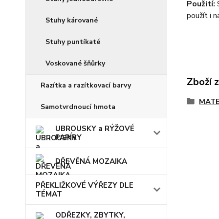
Použití:
S
použít i n
Stuhy kárované
Stuhy puntíkaté
Voskované šňůrky
Zboží 
Razítka a razítkovací barvy
MATE
Samotvrdnoucí hmota
UBROUSKY a RÝŽOVÉ
PAPÍRY
DŘEVĚNÁ MOZAIKA
PŘEKLIŽKOVÉ VÝŘEZY DLE
TÉMAT
ODŘEZKY, ZBYTKY,