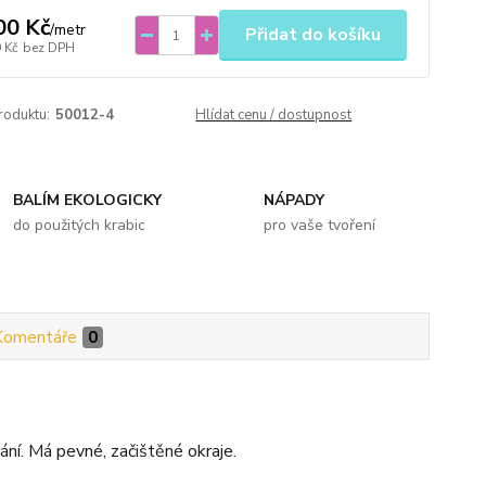
00 Kč
/
metr
Přidat do košíku
 Kč
bez DPH
roduktu:
50012-4
Hlídat cenu / dostupnost
BALÍM EKOLOGICKY
NÁPADY
do použitých krabic
pro vaše tvoření
Komentáře
0
vání. Má pevné, začištěné okraje.