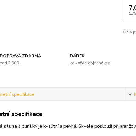
7,
5,79
Číslo p
DOPRAVA ZDARMA
DÁREK
nad 2.000,-
ke každé objednávce
etní specifikace
tní specifikace
á stuha
s puntíky je kvalitní a pevná. Skvěle poslouží při aranžo