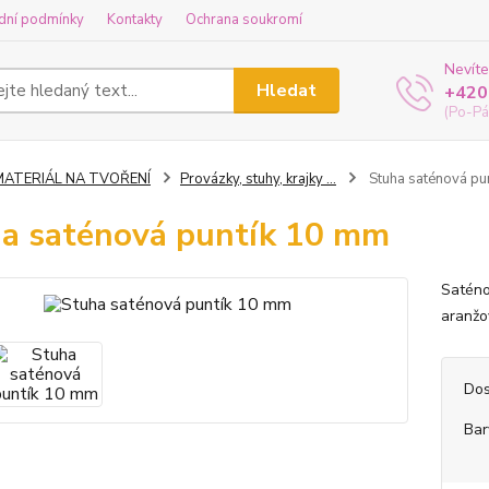
dní podmínky
Kontakty
Ochrana soukromí
Nevíte
Hledat
+420
(Po-Pá
MATERIÁL NA TVOŘENÍ
Provázky, stuhy, krajky ...
Stuha saténová pu
a saténová puntík 10 mm
Saténov
aranžo
Dos
Bar