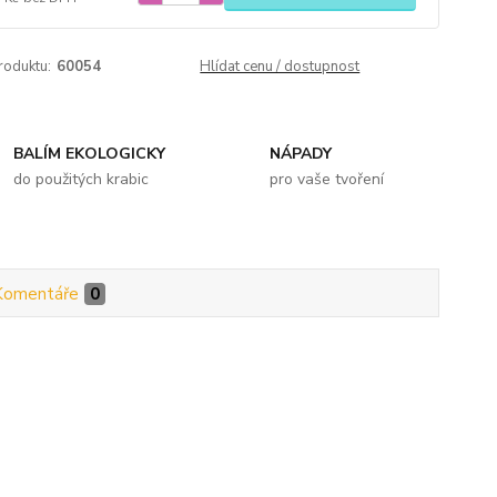
roduktu:
60054
Hlídat cenu / dostupnost
BALÍM EKOLOGICKY
NÁPADY
do použitých krabic
pro vaše tvoření
Komentáře
0