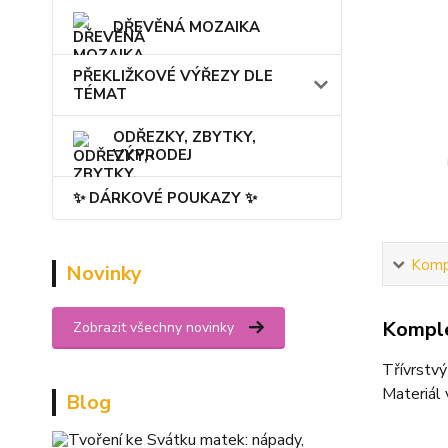
DŘEVĚNÁ MOZAIKA
PŘEKLIŽKOVÉ VÝŘEZY DLE
TÉMAT
ODŘEZKY, ZBYTKY,
VÝPRODEJ
✨ DÁRKOVÉ POUKAZY ✨
Kompl
Novinky
Komple
Zobrazit všechny novinky
Třívrstv
Materiál 
Blog