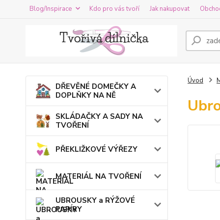
Blog/Inspirace
Kdo pro vás tvoří
Jak nakupovat
Obcho
Úvod
DŘEVĚNÉ DOMEČKY A
DOPLŇKY NA NĚ
Ubro
SKLÁDAČKY A SADY NA
TVOŘENÍ
PŘEKLIŽKOVÉ VÝŘEZY
MATERIÁL NA TVOŘENÍ
UBROUSKY a RÝŽOVÉ
PAPÍRY