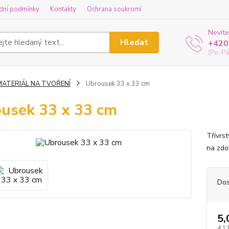
dní podmínky
Kontakty
Ochrana soukromí
Nevíte
Hledat
+420
(Po-Pá
MATERIÁL NA TVOŘENÍ
Ubrousek 33 x 33 cm
usek 33 x 33 cm
Třívrs
na zdo
Dos
5,
4,13