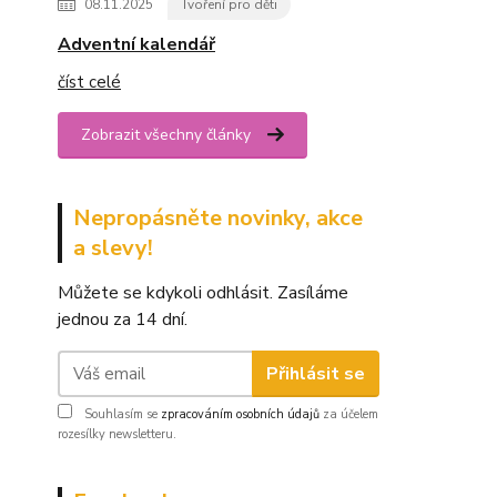
08.11.2025
Tvoření pro děti
Adventní kalendář
číst celé
Zobrazit všechny články
Nepropásněte novinky, akce
a slevy!
Můžete se kdykoli odhlásit. Zasíláme
jednou za 14 dní.
Přihlásit se
Souhlasím se
zpracováním osobních údajů
za účelem
rozesílky newsletteru.