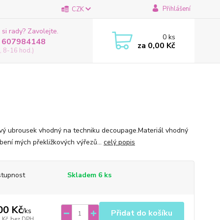
Přihlášení
CZK
 si rady? Zavolejte.
0
ks
 607984148
za
0,00 Kč
, 8-16 hod.)
tvý ubrousek vhodný na techniku decoupage.Materiál vhodný
bení mých překližkových výřezů...
celý popis
tupnost
Skladem 6 ks
00 Kč
/
ks
Přidat do košíku
 Kč
bez DPH