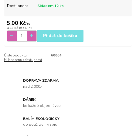
Dostupnost
Skladem 12 ks
5,00 Kč
/
ks
4,13 Kč
bez DPH
Přidat do košíku
Číslo produktu:
60004
Hlídat cenu / dostupnost
DOPRAVA ZDARMA
nad 2.000,-
DÁREK
ke každé objednávce
BALÍM EKOLOGICKY
do použitých krabic