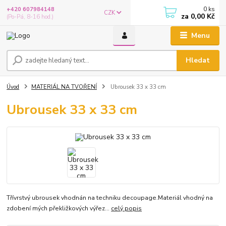
0
ks
+420 607984148
CZK
za
0,00 Kč
(Po-Pá, 8-16 hod.)
Menu
Hledat
Úvod
MATERIÁL NA TVOŘENÍ
Ubrousek 33 x 33 cm
Ubrousek 33 x 33 cm
Třívrstvý ubrousek vhodnán na techniku decoupage.Materiál vhodný na
zdobení mých překližkových výřez...
celý popis