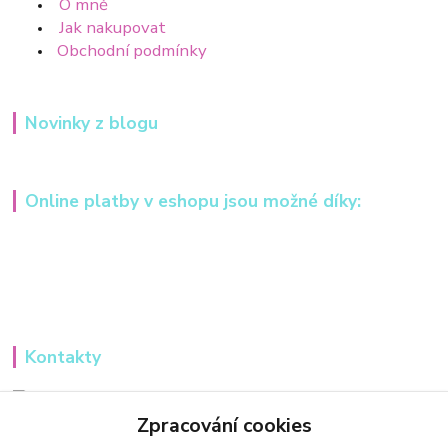
O mně
Jak nakupovat
Obchodní podmínky
Novinky z blogu
Online platby v eshopu jsou možné díky:
Kontakty
Iveta Hochmanová
+420 607984148
Zpracování cookies
(Po-Pá, 8-16 hod.)