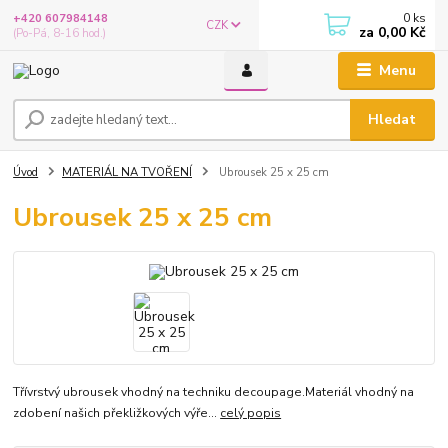
0
ks
+420 607984148
CZK
za
0,00 Kč
(Po-Pá, 8-16 hod.)
Menu
Hledat
Úvod
MATERIÁL NA TVOŘENÍ
Ubrousek 25 x 25 cm
Ubrousek 25 x 25 cm
Třívrstvý ubrousek vhodný na techniku decoupage.Materiál vhodný na
zdobení našich překližkových výře...
celý popis