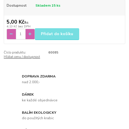
Dostupnost
Skladem 15 ks
5,00 Kč
/
ks
4,13 Kč
bez DPH
Přidat do košíku
Číslo produktu:
60085
Hlídat cenu / dostupnost
DOPRAVA ZDARMA
nad 2.000,-
DÁREK
ke každé objednávce
BALÍM EKOLOGICKY
do použitých krabic