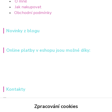
O mně
Jak nakupovat
Obchodní podmínky
Novinky z blogu
Online platby v eshopu jsou možné díky:
Kontakty
Iveta Hochmanová
+420 607984148
Zpracování cookies
(Po-Pá, 8-16 hod.)