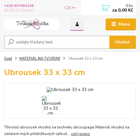
0
ks
+420 607984148
CZK
za
0,00 Kč
(Po-Pá, 8-16 hod.)
Menu
Hledat
Úvod
MATERIÁL NA TVOŘENÍ
Ubrousek 33 x 33 cm
Ubrousek 33 x 33 cm
Třívrstvý ubrousek vhodný na techniku decoupage.Materiál vhodný na
zdobení mých překližkových výřezů...
celý popis