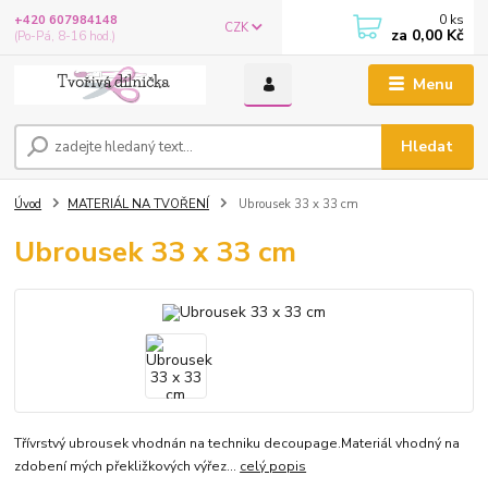
0
ks
+420 607984148
CZK
za
0,00 Kč
(Po-Pá, 8-16 hod.)
Menu
Hledat
Úvod
MATERIÁL NA TVOŘENÍ
Ubrousek 33 x 33 cm
Ubrousek 33 x 33 cm
Třívrstvý ubrousek vhodnán na techniku decoupage.Materiál vhodný na
zdobení mých překližkových výřez...
celý popis