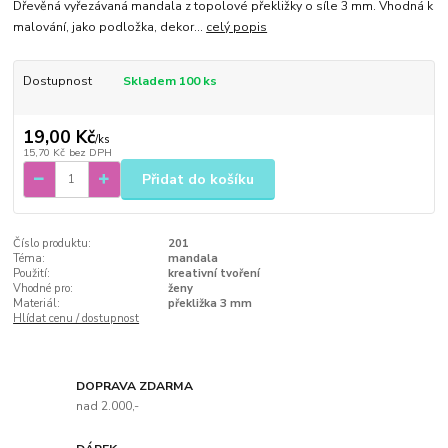
Dřevěná vyřezávaná mandala z topolové překližky o síle 3 mm. Vhodná k
malování, jako podložka, dekor...
celý popis
Dostupnost
Skladem 100 ks
19,00 Kč
/
ks
15,70 Kč
bez DPH
Přidat do košíku
Číslo produktu:
201
Téma:
mandala
Použití:
kreativní tvoření
Vhodné pro:
ženy
Materiál:
překližka 3 mm
Hlídat cenu / dostupnost
DOPRAVA ZDARMA
nad 2.000,-