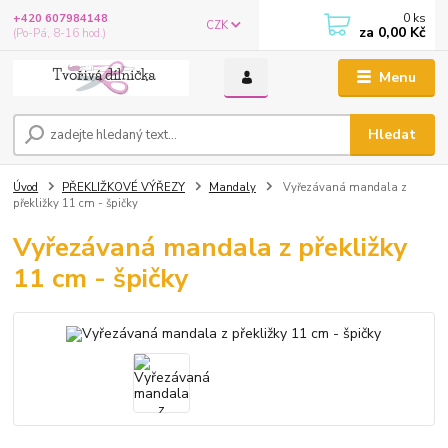
0
ks
+420 607984148
CZK
za
0,00 Kč
(Po-Pá, 8-16 hod.)
Menu
Hledat
Úvod
PŘEKLIŽKOVÉ VÝŘEZY
Mandaly
Vyřezávaná mandala z
překližky 11 cm - špičky
Vyřezávaná mandala z překližky
11 cm - špičky