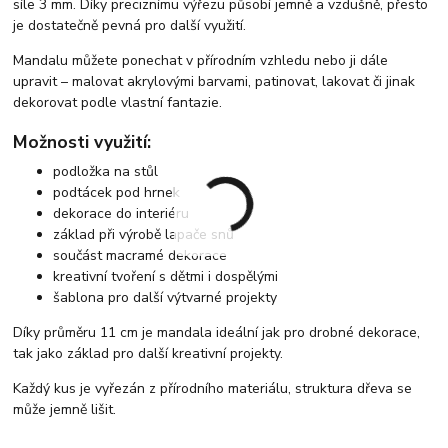
síle 3 mm. Díky preciznímu výřezu působí jemně a vzdušně, přesto
je dostatečně pevná pro další využití.
Mandalu můžete ponechat v přírodním vzhledu nebo ji dále
upravit – malovat akrylovými barvami, patinovat, lakovat či jinak
dekorovat podle vlastní fantazie.
Možnosti využití:
podložka na stůl
podtácek pod hrnek
dekorace do interiéru
základ při výrobě lapače snů
součást macramé dekorace
kreativní tvoření s dětmi i dospělými
šablona pro další výtvarné projekty
Díky průměru 11 cm je mandala ideální jak pro drobné dekorace,
tak jako základ pro další kreativní projekty.
Každý kus je vyřezán z přírodního materiálu, struktura dřeva se
může jemně lišit.