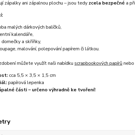
í zápalky ani zápalnou plochu – jsou tedy
zcela bezpečné
a př
í:
oba malých dárkových balíčků,
entní kalendáře,
i domečky a skříňky,
oupage, malování, polepování papírem či látkou.
zdobení můžete využít naši nabídku
scrapbookových papírů
neb
ost:
cca 5,5 × 3,5 × 1,5 cm
ál:
papírová lepenka
ápalné části – určeno výhradně ke tvoření!
etry