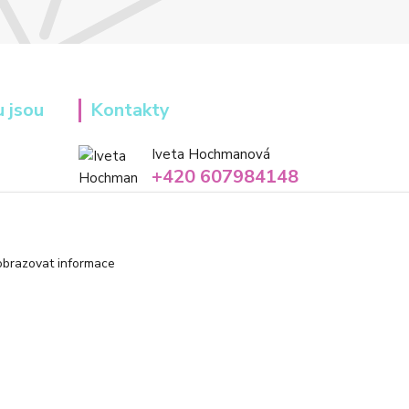
u jsou
Kontakty
Iveta Hochmanová
+420 607984148
(Po-Pá, 8-16 hod.)
info@tvorivadilnicka.cz
obrazovat informace
Vytvořeno na
Eshop-rychle.cz