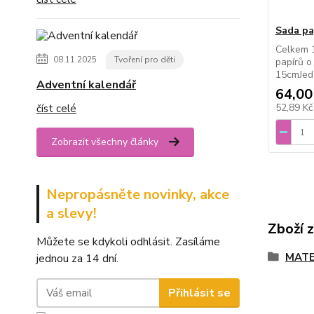
Sada pa
Celkem 1
08.11.2025
Tvoření pro děti
papírů o
15cmJede
Adventní kalendář
64,00
52,89 K
číst celé
Zobrazit všechny články
Nepropásněte novinky, akce
a slevy!
Zboží 
Můžete se kdykoli odhlásit. Zasíláme
MATE
jednou za 14 dní.
Přihlásit se