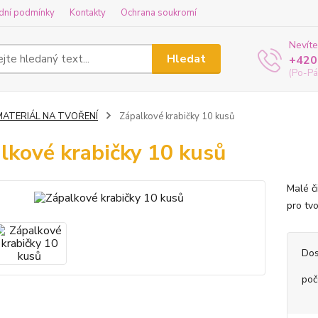
dní podmínky
Kontakty
Ochrana soukromí
Nevíte
Hledat
+420
(Po-Pá
MATERIÁL NA TVOŘENÍ
Zápalkové krabičky 10 kusů
lkové krabičky 10 kusů
Malé č
pro tvo
Dos
poč