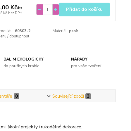
,00 Kč
/
ks
Přidat do košíku
88 Kč
bez DPH
roduktu:
60303-2
Materiál:
papír
cenu / dostupnost
BALÍM EKOLOGICKY
NÁPADY
do použitých krabic
pro vaše tvoření
ntáře
0
Související zboží
3
i, školní projekty i rukodělné dekorace.