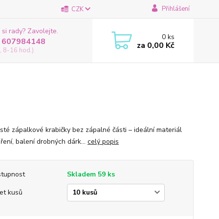
Přihlášení
CZK
 si rady? Zavolejte.
0
ks
 607984148
za
0,00 Kč
, 8-16 hod.)
isté zápalkové krabičky bez zápalné části – ideální materiál
ření, balení drobných dárk...
celý popis
tupnost
Skladem 59 ks
et kusů