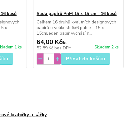
 16 kusů
Sada papírů PnM 15 x 15 cm - 16 kusů
esignových
Celkem 16 druhů kvalitních designových
15 x
papírů o velikosti 6x6 palce - 15 x
15cmJeden papír vychází n...
64,00 Kč
/
ks
kladem 1 ks
Skladem 2 ks
52,89 Kč
bez DPH
šíku
Přidat do košíku
rové krabičky a sáčky