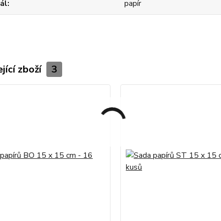
ál
papír
jící zboží
3