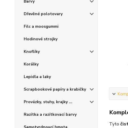
Barvy
Dřevěné polotovary
Filc a moosgummi
Hodinové strojky
Knoflíky
Korálky
Lepidla a laky
Scrapbookové papíry a krabičky
Kompl
Provázky, stuhy, krajky ...
Komple
Razítka a razítkovací barvy
Tyto
čis
Samotvrdnoucí hmota