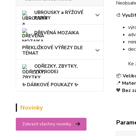
Neobsahuj
UBROUSKY a RÝŽOVÉ
🎨
Využit
PAPÍRY
výr
DŘEVĚNÁ MOZAIKA
adv
min
PŘEKLIŽKOVÉ VÝŘEZY DLE
dec
TÉMAT
Ke 
ODŘEZKY, ZBYTKY,
VÝPRODEJ
📦
Velik
📍
Materi
✨ DÁRKOVÉ POUKAZY ✨
🧡
Bez z
Novinky
Param
Zobrazit všechny novinky