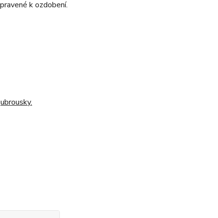
ipravené k ozdobení.
o
ubrousky.