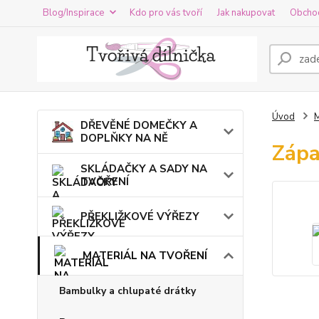
Blog/Inspirace
Kdo pro vás tvoří
Jak nakupovat
Obcho
Úvod
DŘEVĚNÉ DOMEČKY A
DOPLŇKY NA NĚ
Zápa
SKLÁDAČKY A SADY NA
TVOŘENÍ
PŘEKLIŽKOVÉ VÝŘEZY
MATERIÁL NA TVOŘENÍ
Bambulky a chlupaté drátky