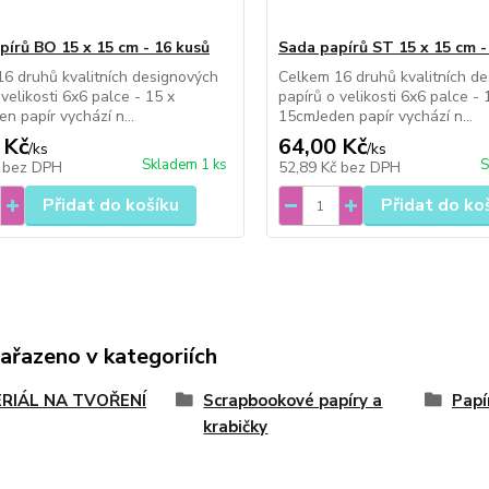
pírů BO 15 x 15 cm - 16 kusů
Sada papírů ST 15 x 15 cm -
6 druhů kvalitních designových
Celkem 16 druhů kvalitních d
 velikosti 6x6 palce - 15 x
papírů o velikosti 6x6 palce - 
n papír vychází n...
15cmJeden papír vychází n...
 Kč
64,00 Kč
/
ks
/
ks
Skladem 1 ks
S
č
bez DPH
52,89 Kč
bez DPH
Přidat do košíku
Přidat do ko
zařazeno v kategoriích
RIÁL NA TVOŘENÍ
Scrapbookové papíry a
Papí
krabičky