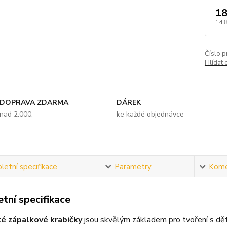
18
14,
Číslo p
Hlídat 
DOPRAVA ZDARMA
DÁREK
nad 2.000,-
ke každé objednávce
etní specifikace
Parametry
Kome
tní specifikace
té zápalkové krabičky
jsou skvělým základem pro tvoření s dětm