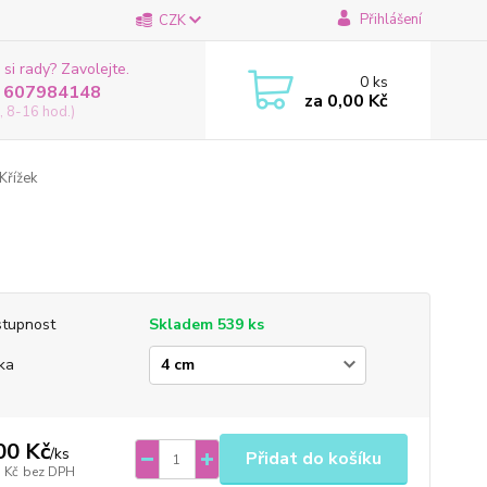
Přihlášení
CZK
 si rady? Zavolejte.
0
ks
 607984148
za
0,00 Kč
, 8-16 hod.)
Křížek
tupnost
Skladem 539 ks
ka
00 Kč
/
ks
Přidat do košíku
 Kč
bez DPH