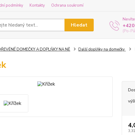
dní podmínky
Kontakty
Ochrana soukromí
Nevíte
Hledat
+420
(Po-Pá
DŘEVĚNÉ DOMEČKY A DOPLŇKY NA NĚ
Další doplňky na domečky
ek
Dos
výš
4,
3,31