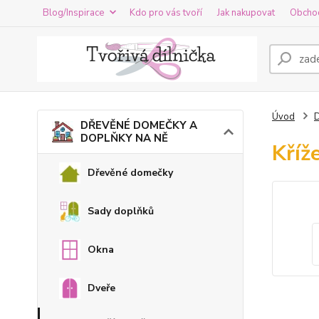
Blog/Inspirace
Kdo pro vás tvoří
Jak nakupovat
Obcho
Úvod
DŘEVĚNÉ DOMEČKY A
DOPLŇKY NA NĚ
Kříž
Dřevěné domečky
Sady doplňků
Okna
Dveře