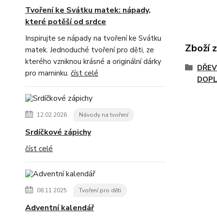
Tvoření ke Svátku matek: nápady,
které potěší od srdce
Inspirujte se nápady na tvoření ke Svátku
Zboží 
matek. Jednoduché tvoření pro děti, ze
kterého vzniknou krásné a originální dárky
DŘEV
pro maminku.
číst celé
DOPL
12.02.2026
Návody na tvoření
Srdíčkové zápichy
číst celé
08.11.2025
Tvoření pro děti
Adventní kalendář