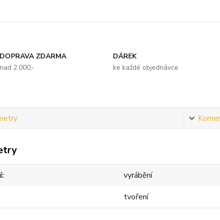
DOPRAVA ZDARMA
DÁREK
nad 2.000,-
ke každé objednávce
metry
Komen
etry
í
vyrábění
tvoření