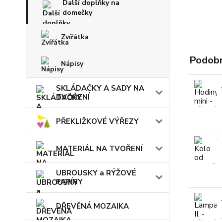
Další doplňky na
domečky
Zvířátka
Podobn
Nápisy
SKLÁDAČKY A SADY NA
TVOŘENÍ
PŘEKLIŽKOVÉ VÝŘEZY
MATERIÁL NA TVOŘENÍ
UBROUSKY a RÝŽOVÉ
PAPÍRY
DŘEVĚNÁ MOZAIKA