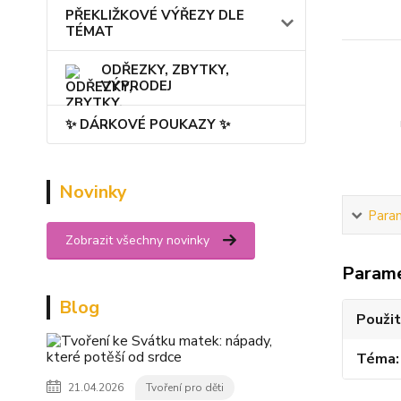
PŘEKLIŽKOVÉ VÝŘEZY DLE
TÉMAT
ODŘEZKY, ZBYTKY,
VÝPRODEJ
✨ DÁRKOVÉ POUKAZY ✨
Novinky
Para
Zobrazit všechny novinky
Param
Blog
Použit
Téma
21.04.2026
Tvoření pro děti