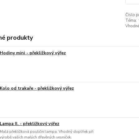
Číslo p
Téma:
Vhodné
é produkty
Hodiny mini - překližkový výřez
Kolo od trakaře - překližkový výřez
Lampa II. - překližkový výřez
Malá překližková pouliční lampa. Vhodný doplňek při
výrobě vašich malých dřevěných vesniček.