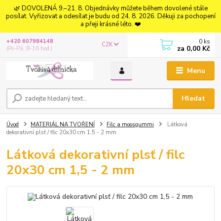
🌿 DOVOLENÁ 9.–21. 8. Objednávky můžete během dovolené stále
posílat. Vyřizovat a odesílat je budu od 24. 8. 2026. Děkuji za pochopení
a přeji krásné léto. ❤️
0
ks
+420 607984148
CZK
za
0,00 Kč
(Po-Pá, 8-16 hod.)
Menu
Hledat
Úvod
MATERIÁL NA TVOŘENÍ
Filc a moosgummi
Látková
dekorativní plsť / filc 20x30 cm 1,5 - 2 mm
Látková dekorativní plsť / filc
20x30 cm 1,5 - 2 mm