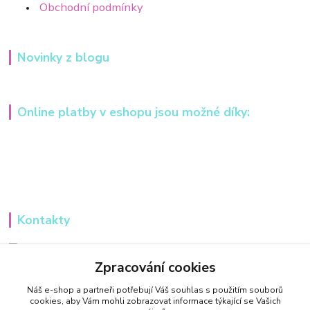
Obchodní podmínky
Novinky z blogu
Online platby v eshopu jsou možné díky:
Kontakty
Iveta Hochmanová
+420 607984148
Zpracování cookies
(Po-Pá, 8-16 hod.)
Náš e-shop a partneři potřebují Váš
souhlas
s použitím souborů
cookies, aby Vám mohli zobrazovat informace týkající se Vašich
info@tvorivadilnicka.cz