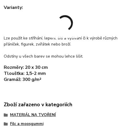
Varianty:
Lze použít ke stříhání, lepení, šítí a vyšívání či k výrobě různých
přáníček, figurek, zvířátek nebo broží.
Odstíny u všech barev se mohou lehce lišit.
Rozměry:
20 x 30 cm
Tloušťka:
1,5-2 mm
Gramáž:
300 g/m²
Zboží zařazeno v kategoriích
MATERIÁL NA TVOŘENÍ
Filc a moosgummi