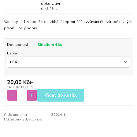
Varianty: Lze použít ke stříhání, lepení, šítí a vyšívání či k výrobě různých
přáníč...
celý popis
Dostupnost
Skladem 4 ks
Barva
20,00 Kč
/
ks
16,53 Kč
bez DPH
Přidat do košíku
Číslo produktu:
50014-1
Hlídat cenu / dostupnost