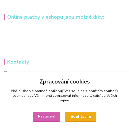
Online platby v eshopu jsou možné díky:
Kontakty
Iveta Hochmanová
+420 607984148
Zpracování cookies
(Po-Pá, 8-16 hod.)
Náš e-shop a partneři potřebují Váš
souhlas
s použitím souborů
cookies, aby Vám mohli zobrazovat informace týkající se Vašich
info@tvorivadilnicka.cz
zájmů.
Souhlasím
Nastavení