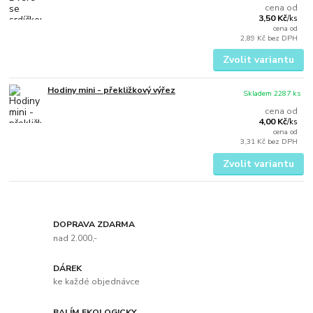
cena od
3,50 Kč
/
ks
cena od
2,89 Kč
bez DPH
Zvolit variantu
Hodiny mini - překližkový výřez
Skladem 2287 ks
cena od
4,00 Kč
/
ks
cena od
3,31 Kč
bez DPH
Zvolit variantu
DOPRAVA ZDARMA
nad 2.000,-
DÁREK
ke každé objednávce
BALÍM EKOLOGICKY