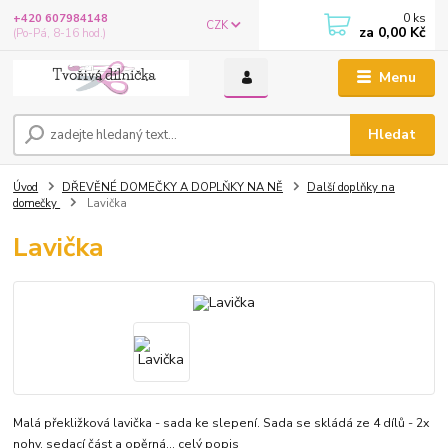
0
ks
+420 607984148
CZK
za
0,00 Kč
(Po-Pá, 8-16 hod.)
Menu
Hledat
Úvod
DŘEVĚNÉ DOMEČKY A DOPLŇKY NA NĚ
Další doplňky na
domečky
Lavička
Lavička
Malá překližková lavička - sada ke slepení. Sada se skládá ze 4 dílů - 2x
nohy, sedací část a opěrná...
celý popis