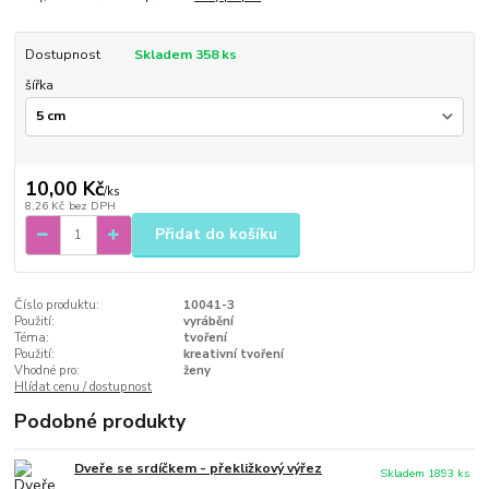
Dostupnost
Skladem 358 ks
šířka
10,00 Kč
/
ks
8,26 Kč
bez DPH
Přidat do košíku
Číslo produktu:
10041-3
Použití:
vyrábění
Téma:
tvoření
Použití:
kreativní tvoření
Vhodné pro:
ženy
Hlídat cenu / dostupnost
Podobné produkty
Dveře se srdíčkem - překližkový výřez
Skladem 1893 ks