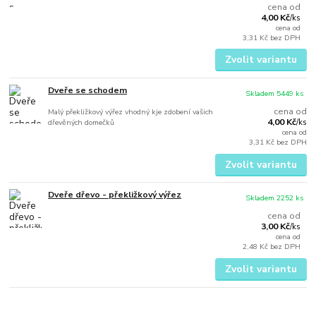
cena od
4,00 Kč
/
ks
cena od
3,31 Kč
bez DPH
Zvolit variantu
Dveře se schodem
Skladem 5449 ks
cena od
Malý překližkový výřez vhodný kje zdobení vašich
4,00 Kč
dřevěných domečků
/
ks
cena od
3,31 Kč
bez DPH
Zvolit variantu
Dveře dřevo - překližkový výřez
Skladem 2252 ks
cena od
3,00 Kč
/
ks
cena od
2,48 Kč
bez DPH
Zvolit variantu