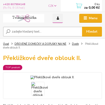
0
ks
+420 607984148
CZK
za
0,00 Kč
(Po-Pá, 8-16 hod.)
Menu
Hledat
Úvod
DŘEVĚNÉ DOMEČKY A DOPLŇKY NA NĚ
Dveře
Překližkové
dveře oblouk II.
Překližkové dveře oblouk II.
TOP produkt