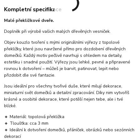
Kompletní specifikace
Malé překližkové dveře.
Doplněk při výrobě vašich malých dřevěných vesniček.
Objev kouzlo tvoření s mými originálními výřezy z topolové
překližky, které jsou navržené přímo pro dozdobení dřevěných
domečků. Každý motiv pečlivě navrhuji s ohledem na detaily,
estetiku i snadné použití. Výřezy jsou lehké, pevné a připravené
rovnou k dotvoření – můžeš je barvit, patinovat, lepit nebo
přizdobit dle své fantazie.
Jsou ideální pro všechny tvořivé duše, které milují dekorace,
miniaturní svět domečků a detailní zpracování. Díky nim vytvoříš
krásné a osobité dekorace, které potěší nejen tebe, ale i tvé
blízké.
🔸 Materiál: topolová překližka
🔸 Tloušťka: cca 3 mm
🔸 Ideální k dotvoření domečků, přáníček, obrázků nebo sezónních
dekorací