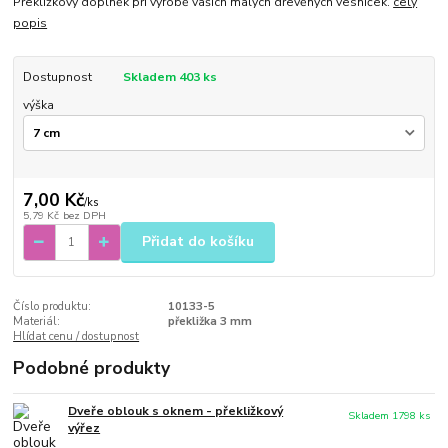
Překližkový doplněk při výrobě vašich malých dřevěných vesniček.
celý
popis
Dostupnost
Skladem 403 ks
výška
7,00 Kč
/
ks
5,79 Kč
bez DPH
Přidat do košíku
Číslo produktu:
10133-5
Materiál:
překližka 3 mm
Hlídat cenu / dostupnost
Podobné produkty
Dveře oblouk s oknem - překližkový
Skladem 1798 ks
výřez