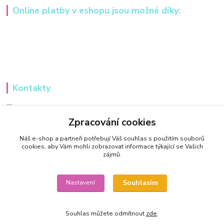
Online platby v eshopu jsou možné díky:
Kontakty
Iveta Hochmanová
+420 607984148
Zpracování cookies
(Po-Pá, 8-16 hod.)
Náš e-shop a partneři potřebují Váš
souhlas
s použitím souborů
cookies, aby Vám mohli zobrazovat informace týkající se Vašich
info@tvorivadilnicka.cz
zájmů.
Souhlasím
Nastavení
Souhlas můžete odmítnout
zde
.
Vytvořeno na
Eshop-rychle.cz